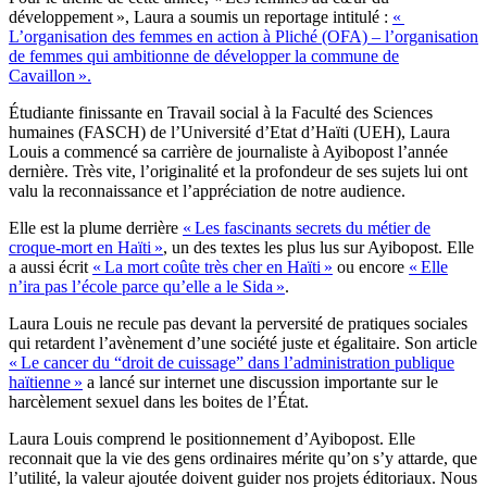
développement », Laura a soumis un reportage intitulé :
«
L’organisation des femmes en action à Pliché (OFA) – l’organisation
de femmes qui ambitionne de développer la commune de
Cavaillon ».
Étudiante finissante en Travail social à la Faculté des Sciences
humaines (FASCH) de l’Université d’Etat d’Haïti (UEH), Laura
Louis a commencé sa carrière de journaliste à Ayibopost l’année
dernière. Très vite, l’originalité et la profondeur de ses sujets lui ont
valu la reconnaissance et l’appréciation de notre audience.
Elle est la plume derrière
« Les fascinants secrets du métier de
croque-mort en Haïti »
, un des textes les plus lus sur Ayibopost. Elle
a aussi écrit
« La mort coûte très cher en Haïti »
ou encore
« Elle
n’ira pas l’école parce qu’elle a le Sida »
.
Laura Louis ne recule pas devant la perversité de pratiques sociales
qui retardent l’avènement d’une société juste et égalitaire. Son article
« Le cancer du “droit de cuissage” dans l’administration publique
haïtienne »
a lancé sur internet une discussion importante sur le
harcèlement sexuel dans les boites de l’État.
Laura Louis comprend le positionnement d’Ayibopost. Elle
reconnait que la vie des gens ordinaires mérite qu’on s’y attarde, que
l’utilité, la valeur ajoutée doivent guider nos projets éditoriaux. Nous