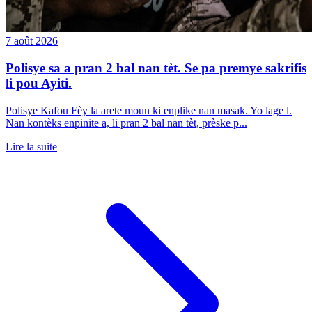
7 août 2026
Polisye sa a pran 2 bal nan tèt. Se pa premye sakrifis
li pou Ayiti.
Polisye Kafou Fèy la arete moun ki enplike nan masak. Yo lage l.
Nan kontèks enpinite a, li pran 2 bal nan tèt, prèske p...
Lire la suite