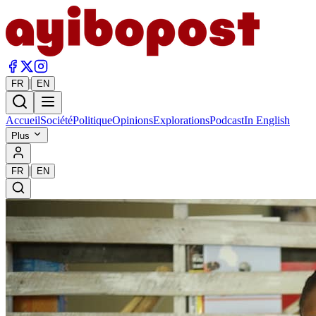
|
FR
EN
Accueil
Société
Politique
Opinions
Explorations
Podcast
In English
Plus
|
FR
EN