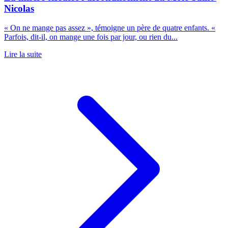
Nicolas
« On ne mange pas assez », témoigne un père de quatre enfants. «
Parfois, dit-il, on mange une fois par jour, ou rien du...
Lire la suite