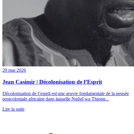
29 mai 2026
Jean Casimir | Décolonisation de l’Esprit
Décolonisation de l’esprit est une œuvre fondamentale de la pensée
postcoloniale africaine dans laquelle Ngũgĩ wa Thiong...
Lire la suite