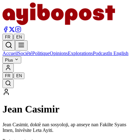
|
FR
EN
Accueil
Société
Politique
Opinions
Explorations
Podcast
In English
Plus
|
FR
EN
Jean Casimir
Jean Casimir, doktè nan sosyoloji, ap anseye nan Fakilte Syans
Imen, Inivèsite Leta Ayiti.