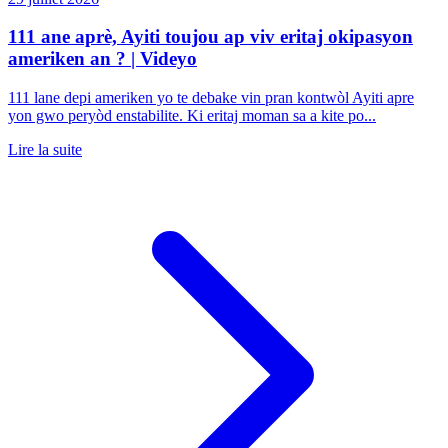
111 ane aprè, Ayiti toujou ap viv eritaj okipasyon
ameriken an ? | Videyo
111 lane depi ameriken yo te debake vin pran kontwòl Ayiti apre
yon gwo peryòd enstabilite. Ki eritaj moman sa a kite po...
Lire la suite