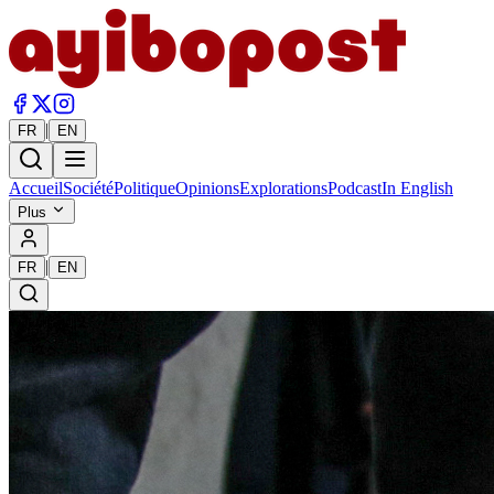
|
FR
EN
Accueil
Société
Politique
Opinions
Explorations
Podcast
In English
Plus
|
FR
EN