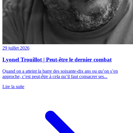
29 juillet 2026
Lyonel Trouillot | Peut-être le dernier combat
Quand on a atteint la barre des soixante-dix ans ou qu’on s’en
approche, c’est peut-être à cela qu’il faut consacrer ses...
Lire la suite