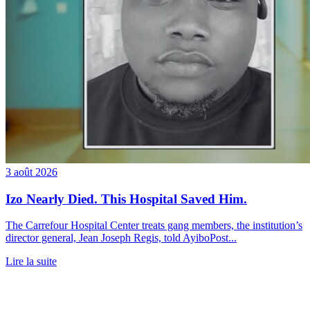
3 août 2026
Izo Nearly Died. This Hospital Saved Him.
The Carrefour Hospital Center treats gang members, the institution’s
director general, Jean Joseph Regis, told AyiboPost...
Lire la suite