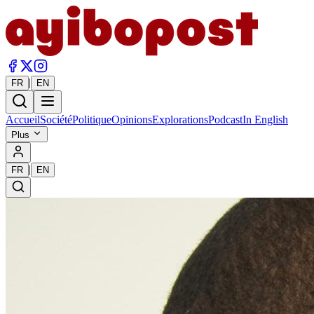
|
FR
EN
Accueil
Société
Politique
Opinions
Explorations
Podcast
In English
Plus
|
FR
EN