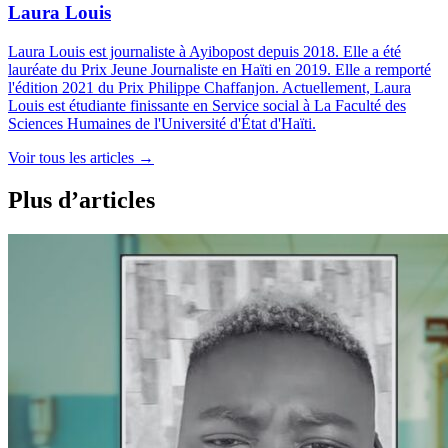
Laura Louis
Laura Louis est journaliste à Ayibopost depuis 2018. Elle a été
lauréate du Prix Jeune Journaliste en Haïti en 2019. Elle a remporté
l'édition 2021 du Prix Philippe Chaffanjon. Actuellement, Laura
Louis est étudiante finissante en Service social à La Faculté des
Sciences Humaines de l'Université d'État d'Haïti.
Voir tous les articles
→
Plus d’articles