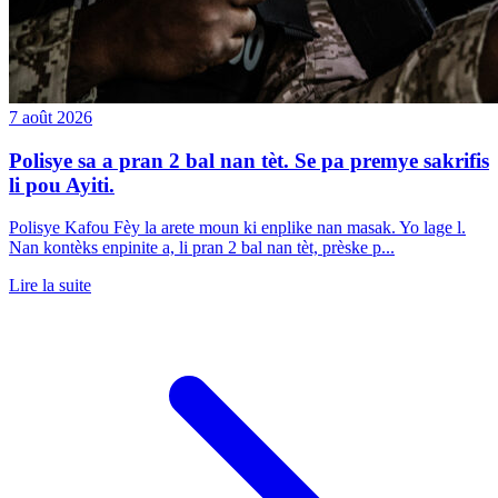
7 août 2026
Polisye sa a pran 2 bal nan tèt. Se pa premye sakrifis
li pou Ayiti.
Polisye Kafou Fèy la arete moun ki enplike nan masak. Yo lage l.
Nan kontèks enpinite a, li pran 2 bal nan tèt, prèske p...
Lire la suite