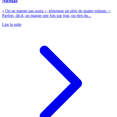
Nicolas
« On ne mange pas assez », témoigne un père de quatre enfants. «
Parfois, dit-il, on mange une fois par jour, ou rien du...
Lire la suite