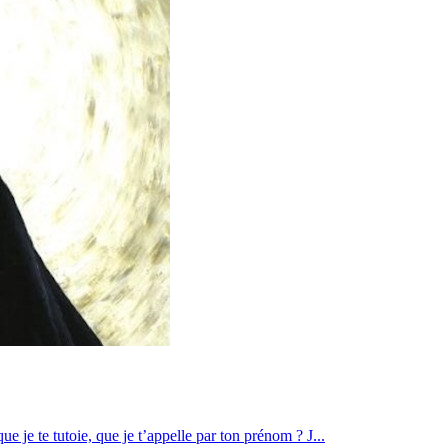
 je te tutoie, que je t’appelle par ton prénom ? J...