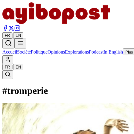
|
FR
EN
Accueil
Société
Politique
Opinions
Explorations
Podcast
In English
Plus
|
FR
EN
#
tromperie