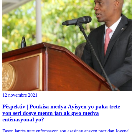
12 novembre 2021
Pèspektiv | Poukisa medya Ayisyen yo paka trete
yon seri dosye menm jan ak gwo medya
entènasyonal yo?
Fason laprès trete enfòmasyon sou asasinay ansyen prezidan Jovenel