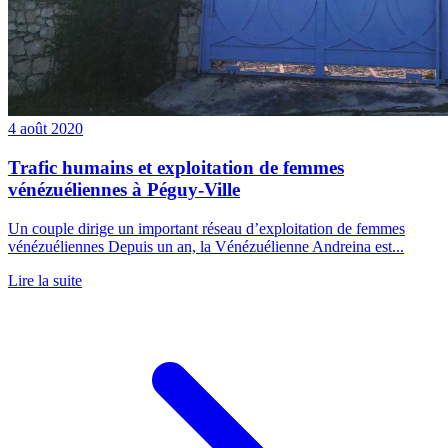
4 août 2020
Trafic humains et exploitation de femmes
vénézuéliennes à Péguy-Ville
Un couple dirige un important réseau d’exploitation de femmes
vénézuéliennes Depuis un an, la Vénézuélienne Andreina est...
Lire la suite