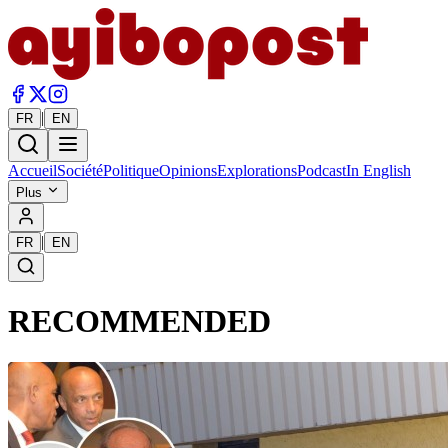
|
FR
EN
Accueil
Société
Politique
Opinions
Explorations
Podcast
In English
Plus
|
FR
EN
RECOMMENDED