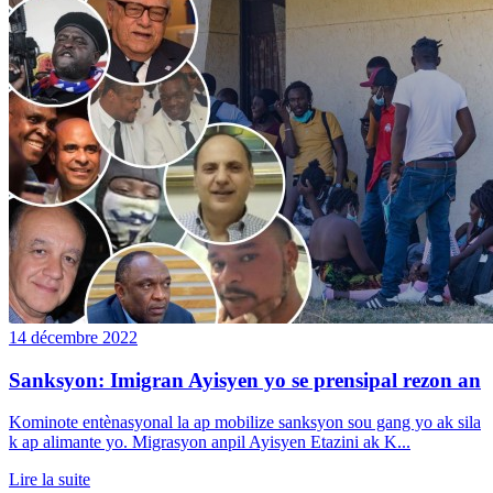
14 décembre 2022
Sanksyon: Imigran Ayisyen yo se prensipal rezon an
Kominote entènasyonal la ap mobilize sanksyon sou gang yo ak sila
k ap alimante yo. Migrasyon anpil Ayisyen Etazini ak K...
Lire la suite