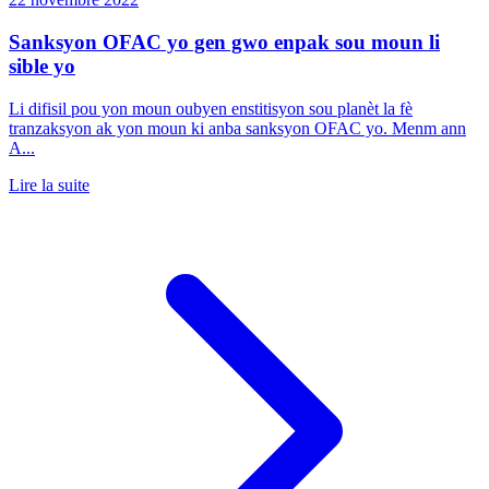
Sanksyon OFAC yo gen gwo enpak sou moun li
sible yo
Li difisil pou yon moun oubyen enstitisyon sou planèt la fè
tranzaksyon ak yon moun ki anba sanksyon OFAC yo. Menm ann
A...
Lire la suite