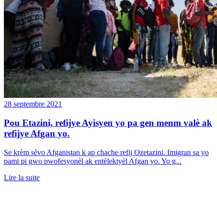
28 septembre 2021
Pou Etazini, refijye Ayisyen yo pa gen menm valè ak
refijye Afgan yo.
Se krèm sèvo Afganistan k ap chache refij Ozetazini. Imigran sa yo
pami pi gwo pwofesyonèl ak entèlektyèl Afgan yo. Yo g...
Lire la suite