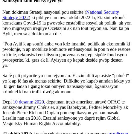
Sanksyon kont elit Ayisyen yo
Nan dokiman Strateji nasyonal pou sekirite (
National Security
Strategy 2022
) ki pibliye nan mwa oktòb 2022 la, Etazini rekonèt
konsekans Covid-19 la pwovoke enstabilite sosyal ak politik, ak yon
nivo migrasyon iregilye Ozetazini ak nan tout rejyon an. Nan ka pa
Ayiti, men sa a dokiman an di :
“Pou Ayiti k ap soufri anba yon kriz imanitè, politik ak ekonomik ki
pwolonje, n ap mobilize kominote entènasyonal la pou n ede restore
sekirite, rekonstwi enstitisyon gouvènans yo, epi sipòte fondasyon
pwosperite, ki, gras ak li, Ayisyen ap kapab deside pwòp desten
yo.”
Sa fè pati priyorite yo nan rejyon an. Etazini di li ap asiste “patnè l”
yo k ap fè fas ak menas sekirite. Difikilte yo kapab anndan lakay yo
-ki gen ladan l gang lokal oubyen transnasyonal, òganizasyon
kriminèl ki nan trafik dwòg ak moun.
Depi
10 desanm 2020,
depatman trezò ameriken atravè OFAC te
sanksyone Jimmy Chérisier, alyas Babekyou
,
Fednel Monchéry ak
Joseph Pierre Richard Duplan pou enplikasyon yo nan masak
Lasalin nan an 2018. Etazini sanksyone yo daprè rejim Global
Magnitsky Human Rights Accountability.
21 oktòb 2022
:
konsèy sekirite nasyonzini an apwouve
rezolisyon