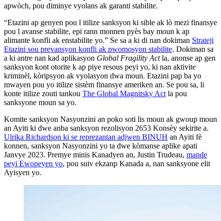
apwòch, pou diminye vyolans ak garanti stabilite.
“Etazini ap genyen pou l itilize sanksyon ki sible ak lò mezi finansye
pou l avanse stabilite, epi rann monnen pyès bay moun k ap
alimante konfli ak enstabilite yo.” Se sa a ki di nan dokiman
Strateji
Etazini sou prevansyon konfli ak pwomosyon stabilite
. Dokiman sa
a ki antre nan kad aplikasyon
Global Fragility Act
la, anonse ap gen
sanksyon kont otorite k ap piye resous peyi yo, ki nan aktivite
kriminèl, kòripsyon ak vyolasyon dwa moun. Etazini pap ba yo
mwayen pou yo itilize sistèm finansye ameriken an. Se pou sa, li
konte itilize zouti tankou
The Global Magnitsky Act
la pou
sanksyone moun sa yo.
Komite sanksyon Nasyonzini an poko soti lis moun ak gwoup moun
an Ayiti ki dwe anba sanksyon rezolisyon 2653 Konsèy sekirite a.
Ulrika Richardson ki se reprezantan adjwen BINUH
an Ayiti fè
konnen, sanksyon Nasyonzini yo ta dwe kòmanse aplike apati
Janvye 2023. Premye minis Kanadyen an, Justin Trudeau,
mande
peyi Ewopeyen yo
, pou suiv ekzanp Kanada a, nan sanksyone elit
Ayisyen yo.