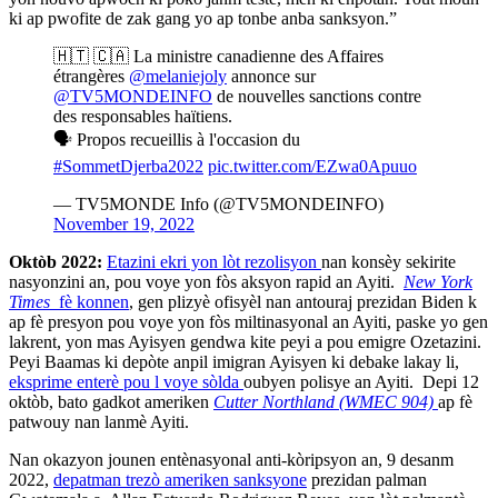
ki ap pwofite de zak gang yo ap tonbe anba sanksyon.”
🇭🇹 🇨🇦 La ministre canadienne des Affaires
étrangères
@melaniejoly
annonce sur
@TV5MONDEINFO
de nouvelles sanctions contre
des responsables haïtiens.
🗣️ Propos recueillis à l'occasion du
#SommetDjerba2022
pic.twitter.com/EZwa0Apuuo
— TV5MONDE Info (@TV5MONDEINFO)
November 19, 2022
Oktòb 2022:
Etazini ekri yon lòt rezolisyon
nan konsèy sekirite
nasyonzini an, pou voye yon fòs aksyon rapid an Ayiti.
New York
Times
fè konnen
, gen plizyè ofisyèl nan antouraj prezidan Biden k
ap fè presyon pou voye yon fòs miltinasyonal an Ayiti, paske yo gen
lakrent, yon mas Ayisyen gendwa kite peyi a pou emigre Ozetazini.
Peyi Baamas ki depòte anpil imigran Ayisyen ki debake lakay li,
eksprime enterè pou l voye sòlda
oubyen polisye an Ayiti. Depi 12
oktòb, bato gadkot ameriken
Cutter Northland (WMEC 904)
ap fè
patwouy nan lanmè Ayiti.
Nan okazyon jounen entènasyonal anti-kòripsyon an, 9 desanm
2022,
depatman trezò ameriken sanksyone
prezidan palman