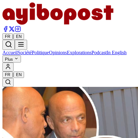
|
FR
EN
Accueil
Société
Politique
Opinions
Explorations
Podcast
In English
Plus
|
FR
EN