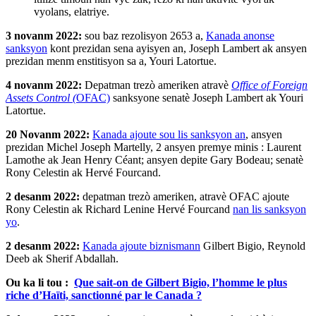
vyolans, elatriye.
3 novanm 2022:
sou baz rezolisyon 2653 a,
Kanada anonse
sanksyon
kont prezidan sena ayisyen an, Joseph Lambert ak ansyen
prezidan menm enstitisyon sa a, Youri Latortue.
4 novanm 2022
:
Depatman trezò ameriken atravè
Office of Foreign
Assets Control (
OFAC)
sanksyone senatè Joseph Lambert ak Youri
Latortue.
20 Novanm 2022:
Kanada ajoute sou lis sanksyon an
, ansyen
prezidan Michel Joseph Martelly, 2 ansyen premye minis : Laurent
Lamothe ak Jean Henry Céant; ansyen depite Gary Bodeau; senatè
Rony Celestin ak Hervé Fourcand.
2 desanm 2022
:
depatman trezò ameriken, atravè OFAC ajoute
Rony Celestin ak Richard Lenine Hervé Fourcand
nan lis sanksyon
yo
.
2 desanm 2022:
Kanada ajoute biznismann
Gilbert Bigio, Reynold
Deeb ak Sherif Abdallah.
Ou ka li tou :
Que sait-on de Gilbert Bigio, l’homme le plus
riche d’Haïti, sanctionné par le Canada ?