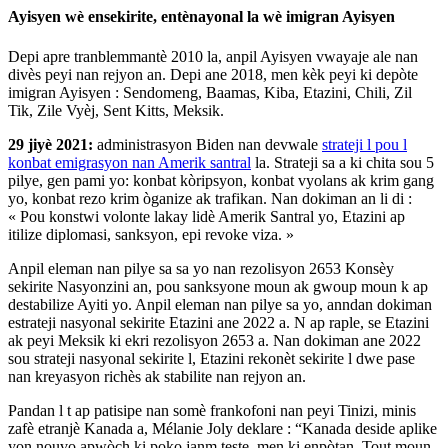
Ayisyen wè ensekirite, entènayonal la wè imigran Ayisyen
Depi apre tranblemmantè 2010 la, anpil Ayisyen vwayaje ale nan
divès peyi nan rejyon an.
Depi ane 2018, men kèk peyi ki depòte
imigran Ayisyen : Sendomeng, Baamas, Kiba, Etazini, Chili, Zil
Tik, Zile Vyèj, Sent Kitts, Meksik.
29 jiyè 2021:
administrasyon Biden nan devwale
strateji l pou l
konbat emigrasyon nan Amerik santral
la. Strateji sa a ki chita sou 5
pilye, gen pami yo: konbat kòripsyon, konbat vyolans ak krim gang
yo, konbat rezo krim òganize ak trafikan. Nan dokiman an li di :
« Pou konstwi volonte lakay lidè Amerik Santral yo, Etazini ap
itilize diplomasi, sanksyon, epi revoke viza. »
Anpil eleman nan pilye sa sa yo nan rezolisyon 2653 Konsèy
sekirite Nasyonzini an, pou sanksyone moun ak gwoup moun k ap
destabilize Ayiti yo. Anpil eleman nan pilye sa yo, anndan dokiman
estrateji nasyonal sekirite Etazini ane 2022 a. N ap raple, se Etazini
ak peyi Meksik ki ekri rezolisyon 2653 a.
Nan dokiman ane 2022
sou strateji nasyonal sekirite l, Etazini rekonèt sekirite l dwe pase
nan kreyasyon richès ak stabilite nan rejyon an.
Pandan l t ap patisipe nan somè frankofoni nan peyi Tinizi, minis
zafè etranjè Kanada a, Mélanie Joly deklare : “Kanada deside aplike
yon nouvo apwòch ki poko janm teste, men ki enpòtan. Tout moun