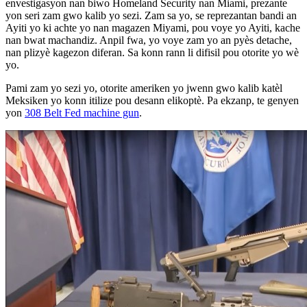
envestigasyon nan biwo Homeland Security nan Miami, prezante
yon seri zam gwo kalib yo sezi. Zam sa yo, se reprezantan bandi an
Ayiti yo ki achte yo nan magazen Miyami, pou voye yo Ayiti, kache
nan bwat machandiz. Anpil fwa, yo voye zam yo an pyès detache,
nan plizyè kagezon diferan. Sa konn rann li difisil pou otorite yo wè
yo.
Pami zam yo sezi yo, otorite ameriken yo jwenn gwo kalib katèl
Meksiken yo konn itilize pou desann elikoptè. Pa ekzanp, te genyen
yon
308 Belt Fed machine gun
.