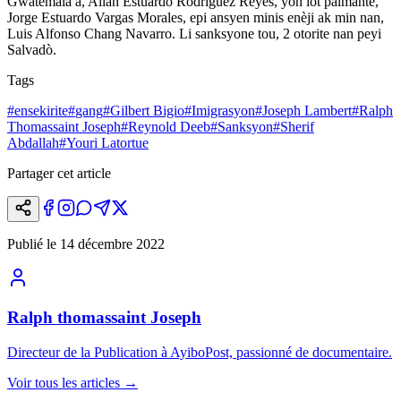
Gwatemala a,
Allan Estuardo Rodriguez Reyes, yon lòt palmantè,
Jorge Estuardo Vargas Morales, epi ansyen minis enèji ak min nan,
Luis Alfonso Chang Navarro. Li sanksyone tou, 2 otorite nan peyi
Salvadò.
Tags
#
ensekirite
#
gang
#
Gilbert Bigio
#
Imigrasyon
#
Joseph Lambert
#
Ralph
Thomassaint Joseph
#
Reynold Deeb
#
Sanksyon
#
Sherif
Abdallah
#
Youri Latortue
Partager cet article
Publié le
14 décembre 2022
Ralph thomassaint Joseph
Directeur de la Publication à AyiboPost, passionné de documentaire.
Voir tous les articles
→