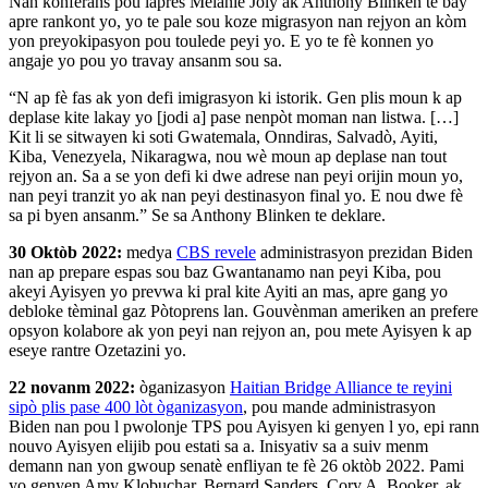
Nan konferans pou laprès Mélanie Joly ak Anthony Blinken te bay
apre rankont yo, yo te pale sou koze migrasyon nan rejyon an kòm
yon preyokipasyon pou toulede peyi yo. E yo te fè konnen yo
angaje yo pou yo travay ansanm sou sa.
“N ap fè fas ak yon defi imigrasyon ki istorik. Gen plis moun k ap
deplase kite lakay yo [jodi a] pase nenpòt moman nan listwa. […]
Kit li se sitwayen ki soti Gwatemala, Onndiras, Salvadò, Ayiti,
Kiba, Venezyela, Nikaragwa, nou wè moun ap deplase nan tout
rejyon an. Sa a se yon defi ki dwe adrese nan peyi orijin moun yo,
nan peyi tranzit yo ak nan peyi destinasyon final yo. E nou dwe fè
sa pi byen ansanm.” Se sa Anthony Blinken te deklare.
30 Oktòb 2022:
medya
CBS revele
administrasyon prezidan Biden
nan ap prepare espas sou baz Gwantanamo nan peyi Kiba, pou
akeyi Ayisyen yo prevwa ki pral kite Ayiti an mas, apre gang yo
debloke tèminal gaz Pòtoprens lan. Gouvènman ameriken an prefere
opsyon kolabore ak yon peyi nan rejyon an, pou mete Ayisyen k ap
eseye rantre Ozetazini yo.
22 novanm 2022:
òganizasyon
Haitian Bridge Alliance te reyini
sipò plis pase 400 lòt òganizasyon
, pou mande administrasyon
Biden nan pou l pwolonje TPS pou Ayisyen ki genyen l yo, epi rann
nouvo Ayisyen elijib pou estati sa a. Inisyativ sa a suiv menm
demann nan yon gwoup senatè enfliyan te fè 26 oktòb 2022. Pami
yo genyen Amy Klobuchar, Bernard Sanders, Cory A. Booker, ak