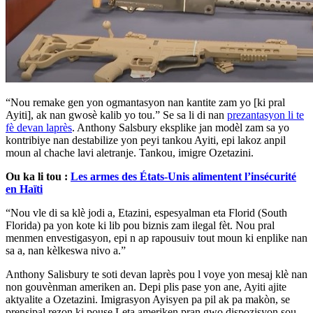
“Nou remake gen yon ogmantasyon nan kantite zam yo [ki pral
Ayiti], ak nan gwosè kalib yo tou.” Se sa li di nan
prezantasyon li te
fè devan laprès
. Anthony Salsbury eksplike jan modèl zam sa yo
kontribiye nan destabilize yon peyi tankou Ayiti, epi lakoz anpil
moun al chache lavi aletranje. Tankou, imigre Ozetazini.
Ou ka li tou :
Les armes des États-Unis alimentent l’insécurité
en Haïti
“Nou vle di sa klè jodi a, Etazini, espesyalman eta Florid (South
Florida) pa yon kote ki lib pou biznis zam ilegal fèt. Nou pral
menmen envestigasyon, epi n ap rapousuiv tout moun ki enplike nan
sa a, nan kèlkeswa nivo a.”
Anthony Salisbury te soti devan laprès pou l voye yon mesaj klè nan
non gouvènman ameriken an. Depi plis pase yon ane, Ayiti ajite
aktyalite a Ozetazini. Imigrasyon Ayisyen pa pil ak pa makòn, se
prensipal rezon ki pouse Leta ameriken pran gwo dispozisyon sou