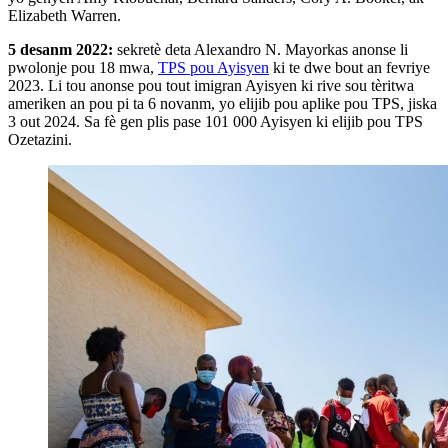
Elizabeth Warren.
5 desanm 2022:
sekretè deta Alexandro N. Mayorkas anonse li
pwolonje pou 18 mwa,
TPS pou Ayisyen
ki te dwe bout an fevriye
2023. Li tou anonse pou tout imigran Ayisyen ki rive sou tèritwa
ameriken an pou pi ta 6 novanm, yo elijib pou aplike pou TPS, jiska
3 out 2024. Sa fè gen plis pase 101 000 Ayisyen ki elijib pou TPS
Ozetazini.