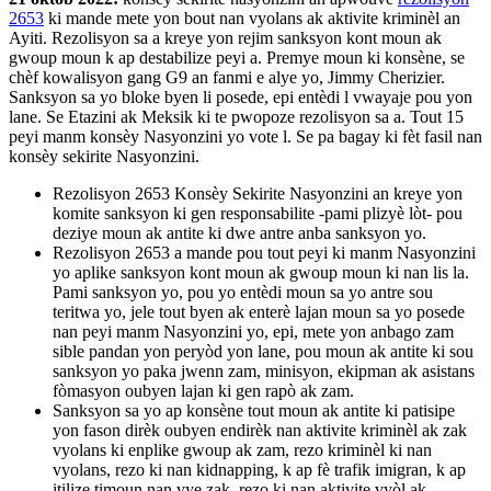
2653
ki mande mete yon bout nan vyolans ak aktivite kriminèl an
Ayiti. Rezolisyon sa a kreye yon rejim sanksyon kont moun ak
gwoup moun k ap destabilize peyi a. Premye moun ki konsène, se
chèf kowalisyon gang G9 an fanmi e alye yo, Jimmy Cherizier.
Sanksyon sa yo bloke byen li posede, epi entèdi l vwayaje pou yon
lane. Se Etazini ak Meksik ki te pwopoze rezolisyon sa a. Tout 15
peyi manm konsèy Nasyonzini yo vote l. Se pa bagay ki fèt fasil nan
konsèy sekirite Nasyonzini.
Rezolisyon 2653 Konsèy Sekirite Nasyonzini an kreye yon
komite sanksyon ki gen responsabilite -pami plizyè lòt- pou
deziye moun ak antite ki dwe antre anba sanksyon yo.
Rezolisyon 2653 a mande pou tout peyi ki manm Nasyonzini
yo aplike sanksyon kont moun ak gwoup moun ki nan lis la.
Pami sanksyon yo, pou yo entèdi moun sa yo antre sou
teritwa yo, jele tout byen ak enterè lajan moun sa yo posede
nan peyi manm Nasyonzini yo, epi, mete yon anbago zam
sible pandan yon peryòd yon lane, pou moun ak antite ki sou
sanksyon yo paka jwenn zam, minisyon, ekipman ak asistans
fòmasyon oubyen lajan ki gen rapò ak zam.
Sanksyon sa yo ap konsène tout moun ak antite ki patisipe
yon fason dirèk oubyen endirèk nan aktivite kriminèl ak zak
vyolans ki enplike gwoup ak zam, rezo kriminèl ki nan
vyolans, rezo ki nan kidnapping, k ap fè trafik imigran, k ap
itilize timoun nan vye zak, rezo ki nan aktivite vyòl ak