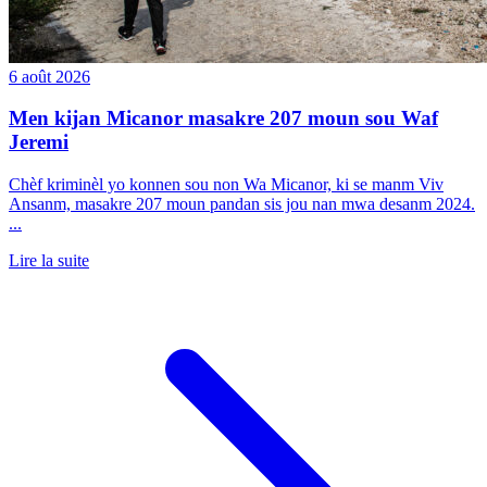
6 août 2026
Men kijan Micanor masakre 207 moun sou Waf
Jeremi
Chèf kriminèl yo konnen sou non Wa Micanor, ki se manm Viv
Ansanm, masakre 207 moun pandan sis jou nan mwa desanm 2024.
...
Lire la suite