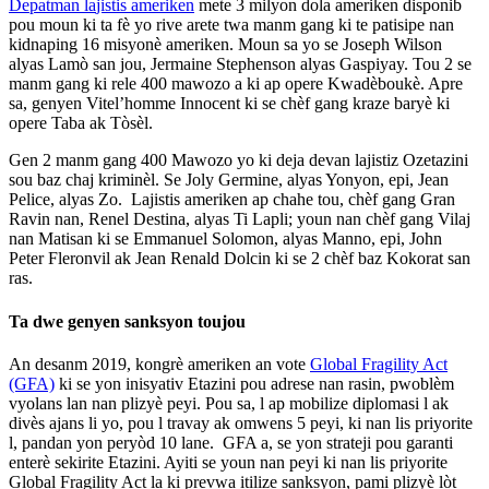
Depatman la
jistis ameriken
mete 3 milyon dola ameriken disponib
pou moun ki ta fè yo rive arete twa manm gang ki te patisipe nan
kidnaping 16 misyonè ameriken. Mo
un sa yo se Joseph Wilson
alyas Lamò san jou, Jermaine Stephenson alyas Gaspiyay. Tou 2 se
manm gang ki rele 400 mawozo a ki ap opere Kwadèbouk
è. Apre
sa, genyen Vitel’homme Innocent ki se chèf gang kraze baryè ki
opere Taba ak Tòsèl.
Gen 2 manm gang 400 Mawozo yo ki deja devan lajistiz Ozetazini
sou baz chaj kriminèl. Se Joly Germine, alyas Yonyon, epi, Jean
Pelice, alyas Zo.
Lajistis ameriken ap chahe tou, chèf gang Gran
Ravin nan, Renel Destina, alyas Ti Lapli; youn nan chèf gang Vilaj
nan Matisan ki se Emmanuel Solomon, alyas Manno, epi, John
Peter Fleronvil ak Jean Renald Dolcin ki se 2 chèf baz Kokorat san
ras.
Ta dwe genyen sanksyon toujou
An desanm 2019, kongrè ameriken an vote
Global Fragility Act
(GFA)
ki se yon inisyativ Etazini pou adrese nan rasin, pwoblèm
vyolans lan nan plizyè peyi. Pou sa, l ap mobilize diplomasi l ak
divès ajans li yo, pou l travay ak omwens 5 peyi, ki nan lis priyorite
l, pandan yon peryòd 10 lane. GFA a, se yon strateji pou garanti
enterè sekirite Etazini. Ayiti se youn nan peyi ki nan lis priyorite
Global Fragility Act la ki prevwa itilize sanksyon, pami plizyè lòt