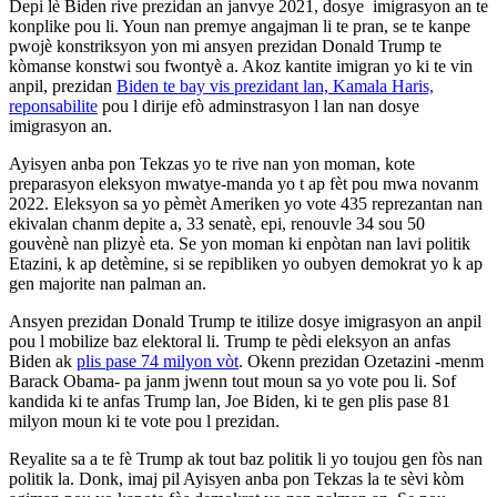
Depi lè Biden rive prezidan an janvye 2021, dosye imigrasyon an te
konplike pou li. Youn nan premye angajman li te pran, se te kanpe
pwojè konstriksyon yon mi ansyen prezidan Donald Trump te
kòmanse konstwi sou fwontyè a. Akoz kantite imigran yo ki te vin
anpil, prezidan
Biden te bay vis prezidant lan, Kamala Haris,
reponsabilite
pou l dirije efò adminstrasyon l lan nan dosye
imigrasyon an.
Ayisyen anba pon Tekzas yo te rive nan yon moman, kote
preparasyon eleksyon mwatye-manda yo t ap fèt pou mwa novanm
2022. Eleksyon sa yo pèmèt Ameriken yo vote 435 reprezantan nan
ekivalan chanm depite a, 33 senatè, epi, renouvle 34 sou 50
gouvènè nan plizyè eta. Se yon moman ki enpòtan nan lavi politik
Etazini, k ap detèmine, si se repibliken yo oubyen demokrat yo k ap
gen majorite nan palman an.
Ansyen prezidan Donald Trump te itilize dosye imigrasyon an anpil
pou l mobilize baz elektoral li. Trump te pèdi eleksyon an anfas
Biden ak
plis pase 74 milyon vòt
. Okenn prezidan Ozetazini -menm
Barack Obama- pa janm jwenn tout moun sa yo vote pou li. Sof
kandida ki te anfas Trump lan, Joe Biden, ki te gen plis pase 81
milyon moun ki te vote pou l prezidan.
Reyalite sa a te fè Trump ak tout baz politik li yo toujou gen fòs nan
politik la. Donk, imaj pil Ayisyen anba pon Tekzas la te sèvi kòm