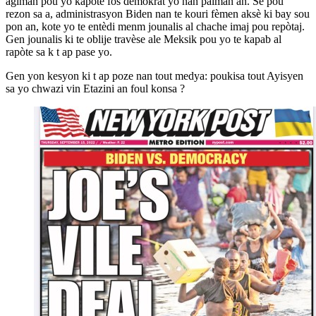
agiman pou yo kapote fòs demokrat yo nan palman an. Se pou
rezon sa a, administrasyon Biden nan te kouri fèmen aksè ki bay sou
pon an, kote yo te entèdi menm jounalis al chache imaj pou repòtaj.
Gen jounalis ki te oblije travèse ale Meksik pou yo te kapab al
rapòte sa k t ap pase yo.
Gen yon kesyon ki t ap poze nan tout medya: poukisa tout Ayisyen
sa yo chwazi vin Etazini an foul konsa ?