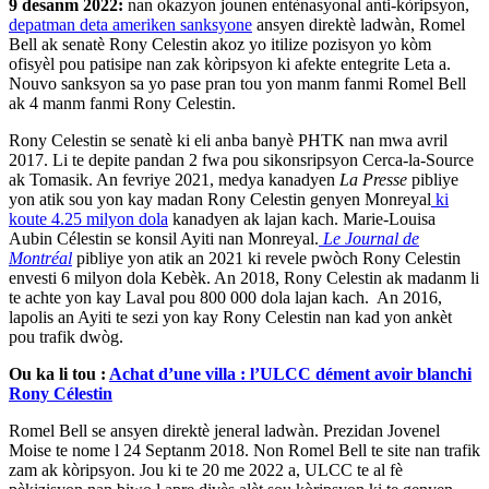
9 desanm 2022
:
nan okazyon jounen entènasyonal anti-kòripsyon,
depatman deta ameriken sanksyone
ansyen direktè ladwàn, Romel
Bell ak senatè Rony Celestin akoz yo itilize pozisyon yo kòm
ofisyèl pou patisipe nan zak kòripsyon ki afekte entegrite Leta a.
Nouvo sanksyon sa yo pase pran tou yon manm fanmi Romel Bell
ak 4 manm fanmi Rony Celestin.
Rony Celestin se senatè ki eli anba banyè PHTK nan mwa avril
2017. Li te depite pandan 2 fwa pou sikonsripsyon Cerca-la-Source
ak Tomasik. An fevriye 2021, medya kanadyen
La Presse
pibliye
yon atik sou yon kay madan Rony Celestin genyen Monreyal
ki
koute 4.25 milyon dola
kanadyen ak lajan kach.
Marie-Louisa
Aubin Célestin se konsil Ayiti nan Monreyal.
Le Journal de
Montréal
pibliye yon atik an 2021 ki revele pwòch Rony Celestin
envesti 6 milyon dola Kebèk. An 2018, Rony Celestin ak madanm li
te achte yon kay Laval pou 800 000 dola lajan kach.
An 2016,
lapolis an Ayiti te sezi yon kay Rony Celestin nan kad yon ankèt
pou trafik dwòg.
Ou ka li tou :
Achat d’une villa : l’ULCC dément avoir blanchi
Rony Célestin
Romel Bell se ansyen direktè jeneral ladwàn. Prezidan Jovenel
Moise te nome l 24 Septanm 2018. Non Romel Bell te site nan trafik
zam ak kòripsyon. Jou ki te 20 me 2022 a, ULCC te al fè