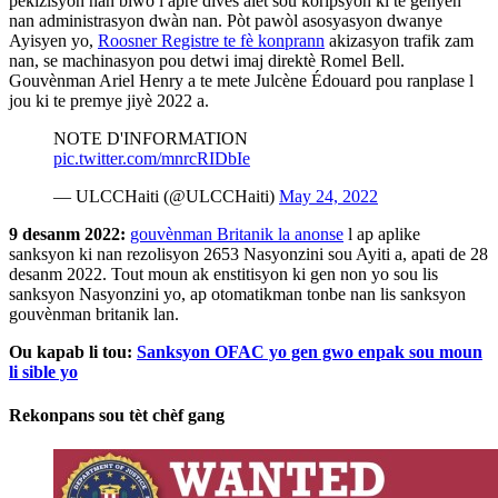
pèkizisyon nan biwo l apre divès alèt sou kòripsyon ki te genyen
nan administrasyon dwàn nan. Pòt pawòl asosyasyon dwanye
Ayisyen yo,
Roosner Registre te fè konprann
akizasyon trafik zam
nan, se machinasyon pou detwi imaj direktè Romel Bell.
Gouvènman Ariel Henry a te mete Julcène Édouard pou ranplase l
jou ki te premye jiyè 2022 a.
NOTE D'INFORMATION
pic.twitter.com/mnrcRIDbIe
— ULCCHaiti (@ULCCHaiti)
May 24, 2022
9 desanm 2022
:
gouvènman Britanik la anonse
l ap aplike
sanksyon ki nan rezolisyon 2653 Nasyonzini sou Ayiti a, apati de 28
desanm 2022. Tout moun ak enstitisyon ki gen non yo sou lis
sanksyon Nasyonzini yo, ap otomatikman tonbe nan lis sanksyon
gouvènman britanik lan.
Ou kapab li tou:
Sanksyon OFAC yo gen gwo enpak sou moun
li sible yo
Rekonpans sou tèt chèf gang