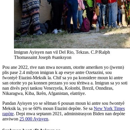
Imigran Ayisyen nan vil Del Rio, Tekzas. C.P/Ralph
Thomassaint Joseph #sanksyon
Pou ane 2022, rive nan mwa novanm, otorite ameriken yo (jwenn)
plis pase 2.4 milyon imigran k ap eseye antre Ozetazini, sou
fwontyè Etazini-Meksik la. Chif sa yo pa konsidere moun ki antre
san otorite yo pa konnen prezans yo sou tèritwa a. Imigran sa yo soti
nan divès peyi tankou Venezyela, Kolonbi, Brezil, Onndiras,
Nikaragwa, Kiba, Ikrèn, Afganistan, elatriiye.
Pandan Ayisyen yo se sèlman 6 pousan moun ki antre sou fwontyè
Meksik la, yo se 60% moun Etazini depòte. Se sa
New York Times
rapòte
. Depi mwa septanm 2021, administrasyon Biden nan depòte
anviwon
25 000 Ayisyen
.