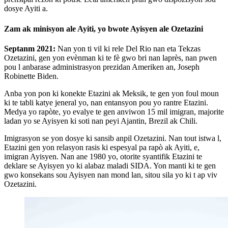
dosye Ayiti a.
Zam ak minisyon ale Ayiti, yo bwote Ayisyen ale Ozetazini
Septanm 2021:
Nan yon ti vil ki rele Del Rio nan eta Tekzas
Ozetazini, gen yon evènman ki te fè gwo bri nan laprès, nan pwen
pou l anbarase administrasyon prezidan Ameriken an, Joseph
Robinette Biden.
Anba yon pon ki konekte Etazini ak Meksik, te gen yon foul moun
ki te tabli katye jeneral yo, nan entansyon pou yo rantre Etazini.
Medya yo rapòte, yo evalye te gen anviwon 15 mil imigran, majorite
ladan yo se Ayisyen ki soti nan peyi Ajantin, Brezil ak Chili.
Imigrasyon se yon dosye ki sansib anpil Ozetazini. Nan tout istwa l,
Etazini gen yon relasyon rasis ki espesyal pa rapò ak Ayiti, e,
imigran Ayisyen. Nan ane 1980 yo, otorite syantifik Etazini te
deklare se Ayisyen yo ki alabaz maladi SIDA. Yon manti ki te gen
gwo konsekans sou Ayisyen nan mond lan, sitou sila yo ki t ap viv
Ozetazini.