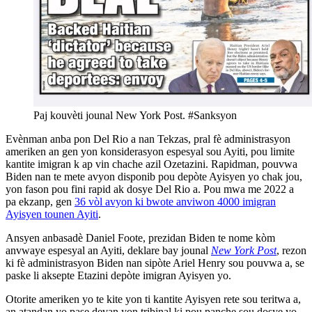
Paj kouvèti jounal New York Post. #Sanksyon
Evènman anba pon Del Rio a nan Tekzas, pral fè administrasyon
ameriken an gen yon konsiderasyon espesyal sou Ayiti, pou limite
kantite imigran k ap vin chache azil Ozetazini.
Rapidman, pouvwa
Biden nan te mete avyon disponib pou depòte Ayisyen yo chak jou,
yon fason pou fini rapid ak dosye Del Rio a. Pou mwa me 2022 a
pa ekzanp, gen
36 vòl avyon ki bwote anviwon 4000 imigran
Ayisyen tounen Ayiti
.
Ansyen anbasadè Daniel Foote, prezidan Biden te nome kòm
anvwaye espesyal an Ayiti, deklare bay jounal
New York Post
, rezon
ki fè administrasyon Biden nan sipòte Ariel Henry sou pouvwa a, se
paske li aksepte Etazini depòte imigran Ayisyen yo.
Otorite ameriken yo te kite yon ti kantite Ayisyen rete sou teritwa a,
an atandan yo pase devan yon tribinal ki pou panche sou dosye yo.