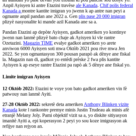
Anpil Ayisyen ki antre Etazini travèse
ale Kanada
.
Chif polis federal
Kanada a
montre kantite imigran yo jwenn k ap antre nan peyi a
ogmante anpil pandan ane 2022 a. Gen
plis pase 20 000 imigran
plizyè nasyonalite ki mande azil Kanada ane sa a.
Pandan Etazini ap depòte Ayisyen, gadkot ameriken yo kontinye
jwenn nan lanmè plizyè bato chaje ak Ayisyen ki vle rantre
Ozetazini.
Magazin TIME
evalye gadkot ameriken yo arete
anviwon 6000 Ayisyen soti mwa Oktòb 2021 pou rive mwa Jen
2022. Se yon ogmantasyon 300 pousan parapò ak dènye ane fiskal
la. Magazin nan di, gadkot yo entèdi prèske 2 fwa plis kantite
Ayisyen k ap eseye rantre Etazini pa rapò ak 5 dènye ane fiskal yo.
Limite imigran Ayisyen
12 Oktòb 2022:
Etazini te voye yon bato gadkot ameriken vin fè
patwouy nan lanmè Ayiti.
27-28 Oktòb 2022:
sekretè deta ameriken
Anthony Blinken vizite
Kanada
kote l rankontre premye minis Justin Trudeau ak minis afè
etranjè Melany Joly. Pami objektif vizit sa a, yo diskite sitiyasyon
imanitè Ayiti a, epi koperasyon 2 peyi yo sou koze imigrasyon ak
refijye nan rejyon an.