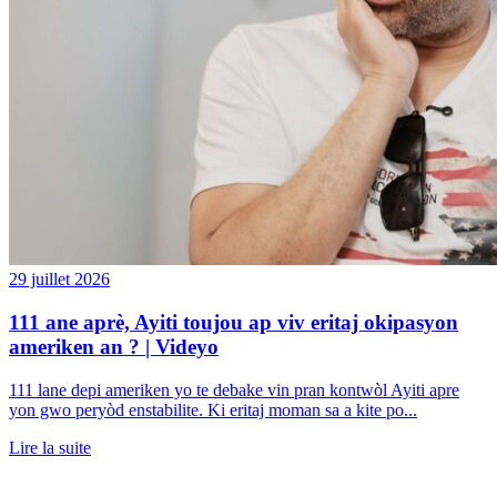
29 juillet 2026
111 ane aprè, Ayiti toujou ap viv eritaj okipasyon
ameriken an ? | Videyo
111 lane depi ameriken yo te debake vin pran kontwòl Ayiti apre
yon gwo peryòd enstabilite. Ki eritaj moman sa a kite po...
Lire la suite