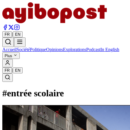
|
FR
EN
Accueil
Société
Politique
Opinions
Explorations
Podcast
In English
Plus
|
FR
EN
#
entrée scolaire