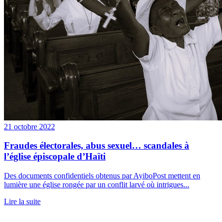
21 octobre 2022
Fraudes électorales, abus sexuel… scandales à
l’église épiscopale d’Haïti
Des documents confidentiels obtenus par AyiboPost mettent en
lumière une église rongée par un conflit larvé où intrigues...
Lire la suite