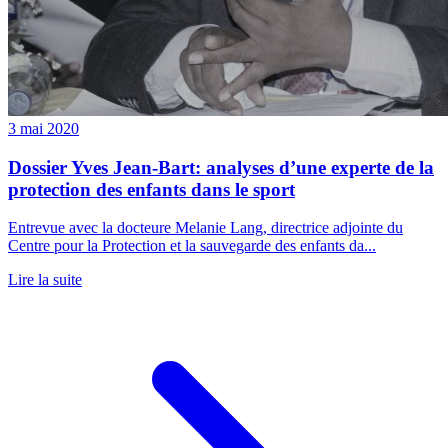
3 mai 2020
Dossier Yves Jean-Bart: analyses d’une experte de la
protection des enfants dans le sport
Entrevue avec la docteure Melanie Lang, directrice adjointe du
Centre pour la Protection et la sauvegarde des enfants da...
Lire la suite