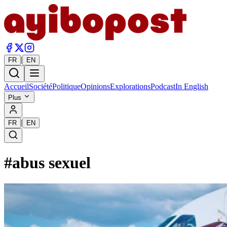
|
FR
EN
Accueil
Société
Politique
Opinions
Explorations
Podcast
In English
Plus
|
FR
EN
#
abus sexuel