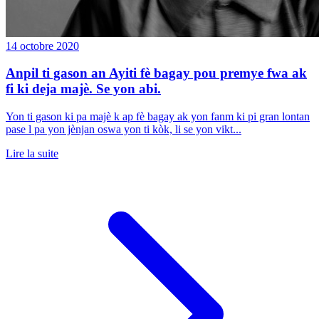
14 octobre 2020
Anpil ti gason an Ayiti fè bagay pou premye fwa ak
fi ki deja majè. Se yon abi.
Yon ti gason ki pa majè k ap fè bagay ak yon fanm ki pi gran lontan
pase l pa yon jènjan oswa yon ti kòk, li se yon vikt...
Lire la suite