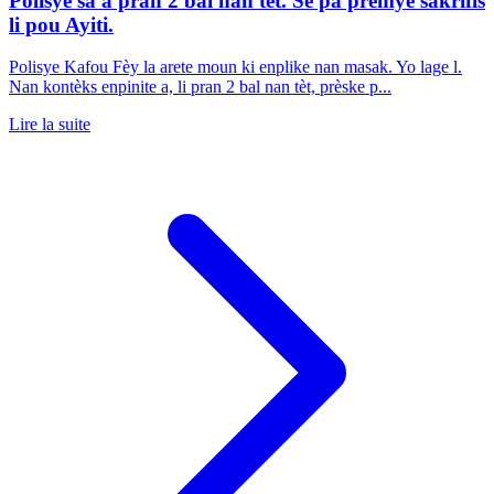
Polisye sa a pran 2 bal nan tèt. Se pa premye sakrifis
li pou Ayiti.
Polisye Kafou Fèy la arete moun ki enplike nan masak. Yo lage l.
Nan kontèks enpinite a, li pran 2 bal nan tèt, prèske p...
Lire la suite