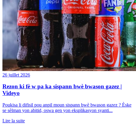
26 juillet 2026
Rezon ki fè w pa ka sispann bwè bwason gazez |
Videyo
Poukisa li difisil pou anpil moun sispann bwè bwason gazez ? Èske
se sèlman yon abitid, oswa gen yon eksplikasyon syanti...
Lire la suite