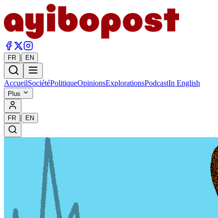
|
FR
EN
Accueil
Société
Politique
Opinions
Explorations
Podcast
In English
Plus
|
FR
EN