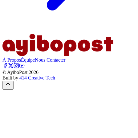
À Propos
Équipe
Nous Contacter
© AyiboPost
2026
Built by
414 Creative Tech