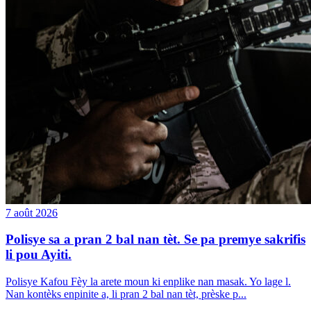
7 août 2026
Polisye sa a pran 2 bal nan tèt. Se pa premye sakrifis
li pou Ayiti.
Polisye Kafou Fèy la arete moun ki enplike nan masak. Yo lage l.
Nan kontèks enpinite a, li pran 2 bal nan tèt, prèske p...