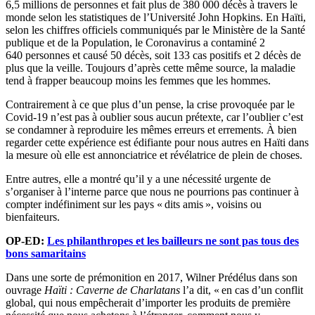
6,5 millions de personnes et fait plus de 380 000 décès à travers le
monde selon les statistiques de l’Université John Hopkins. En Haïti,
selon les chiffres officiels communiqués par le Ministère de la Santé
publique et de la Population, le Coronavirus a contaminé 2
640 personnes et causé 50 décès, soit 133 cas positifs et 2 décès de
plus que la veille. Toujours d’après cette même source, la maladie
tend à frapper beaucoup moins les femmes que les hommes.
Contrairement à ce que plus d’un pense, la crise provoquée par le
Covid-19 n’est pas à oublier sous aucun prétexte, car l’oublier c’est
se condamner à reproduire les mêmes erreurs et errements. À bien
regarder cette expérience est édifiante pour nous autres en Haïti dans
la mesure où elle est annonciatrice et révélatrice de plein de choses.
Entre autres, elle a montré qu’il y a une nécessité urgente de
s’organiser à l’interne parce que nous ne pourrions pas continuer à
compter indéfiniment sur les pays « dits amis », voisins ou
bienfaiteurs.
OP-ED:
Les philanthropes et les bailleurs ne sont pas tous des
bons samaritains
Dans une sorte de prémonition en 2017, Wilner Prédélus dans son
ouvrage
Haïti : Caverne de Charlatans
l’a dit, « en cas d’un conflit
global, qui nous empêcherait d’importer les produits de première