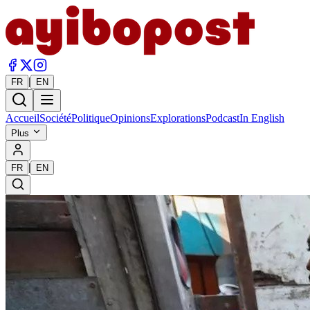
|
FR
EN
Accueil
Société
Politique
Opinions
Explorations
Podcast
In English
Plus
|
FR
EN