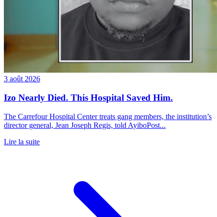
3 août 2026
Izo Nearly Died. This Hospital Saved Him.
The Carrefour Hospital Center treats gang members, the institution’s
director general, Jean Joseph Regis, told AyiboPost...
Lire la suite