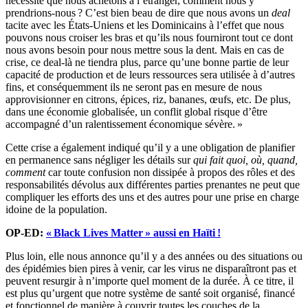
nécessité que nous achetons à l’étranger, comment nous y
prendrions-nous ? C’est bien beau de dire que nous avons un
deal
tacite avec les États-Uniens et les Dominicains à l’effet que nous
pouvons nous croiser les bras et qu’ils nous fourniront tout ce dont
nous avons besoin pour nous mettre sous la dent. Mais en cas de
crise, ce deal-là ne tiendra plus, parce qu’une bonne partie de leur
capacité de production et de leurs ressources sera utilisée à d’autres
fins, et conséquemment ils ne seront pas en mesure de nous
approvisionner en citrons, épices, riz, bananes, œufs, etc. De plus,
dans une économie globalisée, un conflit global risque d’être
accompagné d’un ralentissement économique sévère. »
Cette crise a également indiqué qu’il y a une obligation de planifier
en permanence sans négliger les détails sur
qui fait quoi, où, quand,
comment
car toute confusion non dissipée à propos des rôles et des
responsabilités dévolus aux différentes parties prenantes ne peut que
compliquer les efforts des uns et des autres pour une prise en charge
idoine de la population.
OP-ED:
« Black Lives Matter » aussi en Haïti !
Plus loin, elle nous annonce qu’il y a des années ou des situations ou
des épidémies bien pires à venir, car les virus ne disparaîtront pas et
peuvent resurgir à n’importe quel moment de la durée. À ce titre, il
est plus qu’urgent que notre système de santé soit organisé, financé
et fonctionnel de manière à couvrir toutes les couches de la