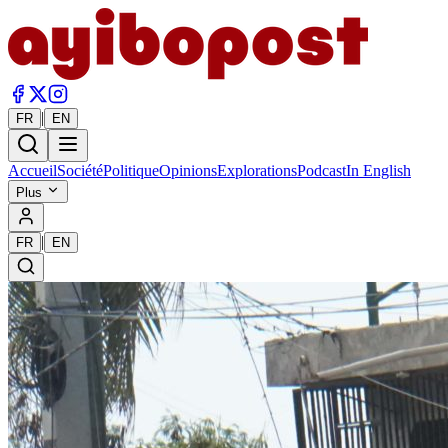
|
FR
EN
Accueil
Société
Politique
Opinions
Explorations
Podcast
In English
Plus
|
FR
EN