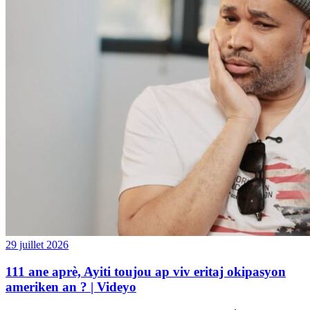
29 juillet 2026
111 ane aprè, Ayiti toujou ap viv eritaj okipasyon
ameriken an ? | Videyo