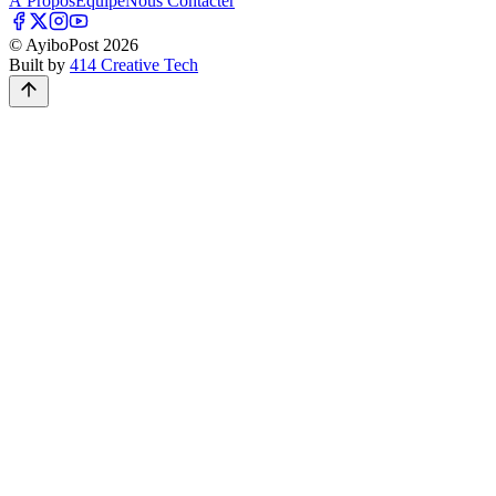
À Propos
Équipe
Nous Contacter
© AyiboPost
2026
Built by
414 Creative Tech