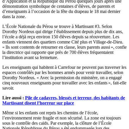
d’Application et la République du Pérou quelques jours après une
démonstration symbolique de centaines d’élèves, de parents et
d’enseignants à l’occasion de la fête du drapeau le 18 mai dernier
dans la zone.
L’École Nationale du Pérou se trouve à Martissant #3. Selon
Dorothy Nordeus qui dirige l’établissement depuis plus de dix ans,
l’école a déjà reçu environ 150 élèves depuis sa réouverture. Les
enfants viennent des quartiers comme Cité plus et Village-de-Dieu.
« Ils sont contents de retourner en classe, leurs parents aussi », confie
la directrice qui rapporte que près de 700 élèves fréquentaient
l’institution avant sa fermeture.
Les enseignants qui habitent à Carrefour ne peuvent pas traverser les
espaces contrôlés par les hommes armés pour venir travailler, selon
Dorothy Nordeus. « Avec la permission du ministère, on a engagé
cinq nouveaux enseignants pour travailler avec les enfants », fait-elle
savoir.
Lire aussi :
Pile de cadavres, blessés et terreur, des habitants de
Martissant disent l’horreur sur place
Même si les enfants ont repris les chemins de l’école,
l’environnement reste fragile et non sécurisé. La zone est toujours
sous le contrôle des caïds. Par exemple, la clôture de l’École
Nationale République du Pérou a été endommagée lors des