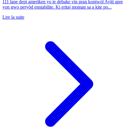
111 lane depi ameriken yo te debake vin pran kontwòl Ayiti apre
yon gwo peryòd enstabilite. Ki eritaj moman sa a kite po...
Lire la suite