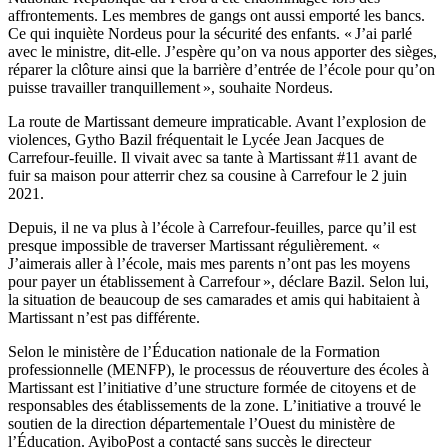
affrontements. Les membres de gangs ont aussi emporté les bancs.
Ce qui inquiète Nordeus pour la sécurité des enfants. « J’ai parlé
avec le ministre, dit-elle. J’espère qu’on va nous apporter des sièges,
réparer la clôture ainsi que la barrière d’entrée de l’école pour qu’on
puisse travailler tranquillement », souhaite Nordeus.
La route de Martissant demeure impraticable. Avant l’explosion de
violences, Gytho Bazil fréquentait le Lycée Jean Jacques de
Carrefour-feuille. Il vivait avec sa tante à Martissant #11 avant de
fuir sa maison pour atterrir chez sa cousine à Carrefour le 2 juin
2021.
Depuis, il ne va plus à l’école à Carrefour-feuilles, parce qu’il est
presque impossible de traverser Martissant régulièrement. «
J’aimerais aller à l’école, mais mes parents n’ont pas les moyens
pour payer un établissement à Carrefour », déclare Bazil. Selon lui,
la situation de beaucoup de ses camarades et amis qui habitaient à
Martissant n’est pas différente.
Selon le ministère de l’Éducation nationale de la Formation
professionnelle (MENFP), le processus de réouverture des écoles à
Martissant est l’initiative d’une structure formée de citoyens et de
responsables des établissements de la zone. L’initiative a trouvé le
soutien de la direction départementale l’Ouest du ministère de
l’Éducation. AyiboPost a contacté sans succès le directeur