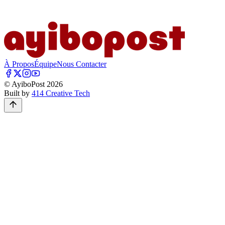
À Propos
Équipe
Nous Contacter
© AyiboPost
2026
Built by
414 Creative Tech