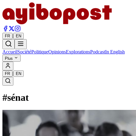
|
FR
EN
Accueil
Société
Politique
Opinions
Explorations
Podcast
In English
Plus
|
FR
EN
#
sénat