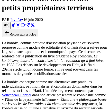
petits propriétaires terriens
PAR
Invité.e
•
16 juin 2020
Retour aux articles
La konbite, comme pratique d’association paysanne est souvent
proposée comme modèle de solidarité et d’organisation à suivre pour
la gestion socio-politique et économique du pays. Ce discours est
renforcé par la publication du livre d’Odette Roy Fombrun,
Le
konbitisme, base d’un contrat social : la révolution qu’il faut faire
,
en 1988. Les débats sur le développement en Haïti, à la fin du
20ème siècle lui ont donné forme, et il revient souvent dans les
moments de grandes mobilisations sociales.
La konbite est perçue comme une alternative aux pratiques
individualistes, patrimonialistes et capitalistes dominantes dans les
relations sociales en Haïti. Une idée largement soutenue par
Soucaneau Gabriel
dans son article présentant le konbitisme comme
« l’âme de la paysannerie haïtienne ». Étant une
« philosophie basée
sur les socles de l’entraide et du vivre-ensemble des paysans
», la
konbite est selon lui une alternative au laxisme du secteur agricole.