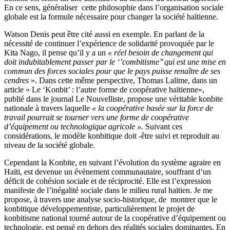
En ce sens, généraliser cette philosophie dans l’organisation sociale
globale est la formule nécessaire pour changer la société haïtienne.
Watson Denis peut être cité aussi en exemple. En parlant de la
nécessité de continuer l’expérience de solidarité provoquée par le
Kita Nago, il pense qu’il y a un
« réel besoin de changement qui
doit indubitablement passer par le ‘’combitisme’’ qui est une mise en
commun des forces sociales pour que le pays puisse renaître de ses
cendres
». Dans cette même perspective, Thomas Lalime, dans un
article « Le ‘Konbit’ : l’autre forme de coopérative haïtienne»,
publié dans le journal Le Nouvelliste, propose une véritable konbite
nationale à travers laquelle
« la coopérative basée sur la force de
travail pourrait se tourner vers une forme de coopérative
d’équipement ou technologique agricole ».
Suivant ces
considérations, le modèle konbitique doit -être suivi et reproduit au
niveau de la société globale.
Cependant la Konbite, en suivant l’évolution du système agraire en
Haïti, est devenue un évènement communautaire, souffrant d’un
déficit de cohésion sociale et de réciprocité. Elle est l’expression
manifeste de l’inégalité sociale dans le milieu rural haïtien. Je me
propose, à travers une analyse socio-historique, de montrer que le
konbitique développementiste, particulièrement le projet de
konbitisme national tourné autour de la coopérative d’équipement ou
technologie, est pensé en dehors des réalités sociales dominantes. En