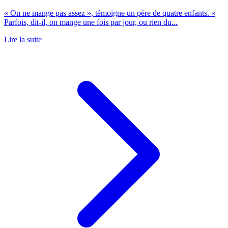
« On ne mange pas assez », témoigne un père de quatre enfants. «
Parfois, dit-il, on mange une fois par jour, ou rien du...
Lire la suite