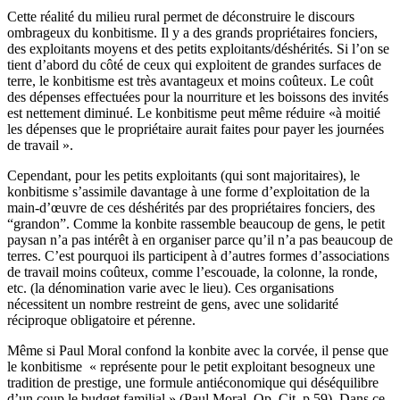
Cette réalité du milieu rural permet de déconstruire le discours
ombrageux du konbitisme. Il y a des grands propriétaires fonciers,
des exploitants moyens et des petits exploitants/déshérités. Si l’on se
tient d’abord du côté de ceux qui exploitent de grandes surfaces de
terre, le konbitisme est très avantageux et moins coûteux. Le coût
des dépenses effectuées pour la nourriture et les boissons des invités
est nettement diminué. Le konbitisme peut même réduire «à moitié
les dépenses que le propriétaire aurait faites pour payer les journées
de travail ».
Cependant, pour les petits exploitants (qui sont majoritaires), le
konbitisme s’assimile davantage à une forme d’exploitation de la
main-d’œuvre de ces déshérités par des propriétaires fonciers, des
“grandon”. Comme la konbite rassemble beaucoup de gens, le petit
paysan n’a pas intérêt à en organiser parce qu’il n’a pas beaucoup de
terres. C’est pourquoi ils participent à d’autres formes d’associations
de travail moins coûteux, comme l’escouade, la colonne, la ronde,
etc. (la dénomination varie avec le lieu). Ces organisations
nécessitent un nombre restreint de gens, avec une solidarité
réciproque obligatoire et pérenne.
Même si Paul Moral confond la konbite avec la corvée, il pense que
le konbitisme « représente pour le petit exploitant besogneux une
tradition de prestige, une formule antiéconomique qui déséquilibre
d’un coup le budget familial » (Paul Moral, Op. Cit. p.59). Dans ce