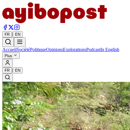
|
FR
EN
Accueil
Société
Politique
Opinions
Explorations
Podcast
In English
Plus
|
FR
EN