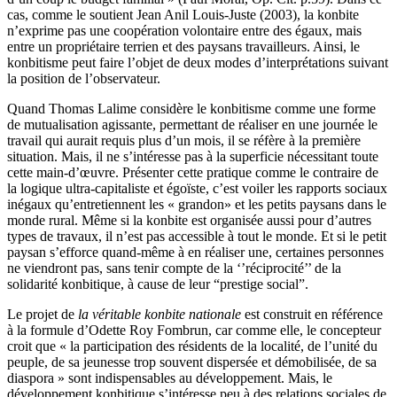
cas, comme le soutient Jean Anil Louis-Juste (2003), la konbite
n’exprime pas une coopération volontaire entre des égaux, mais
entre un propriétaire terrien et des paysans travailleurs. Ainsi, le
konbitisme peut faire l’objet de deux modes d’interprétations suivant
la position de l’observateur.
Quand Thomas Lalime considère le konbitisme comme une forme
de mutualisation agissante, permettant de réaliser en une journée le
travail qui aurait requis plus d’un mois, il se réfère à la première
situation. Mais, il ne s’intéresse pas à la superficie nécessitant toute
cette main-d’œuvre. Présenter cette pratique comme le contraire de
la logique ultra-capitaliste et égoïste, c’est voiler les rapports sociaux
inégaux qu’entretiennent les « grandon» et les petits paysans dans le
monde rural. Même si la konbite est organisée aussi pour d’autres
types de travaux, il n’est pas accessible à tout le monde. Et si le petit
paysan s’efforce quand-même à en réaliser une, certaines personnes
ne viendront pas, sans tenir compte de la ‘’réciprocité’’ de la
solidarité konbitique, à cause de leur “prestige social”.
Le projet de
la véritable konbite nationale
est construit en référence
à la formule d’Odette Roy Fombrun, car comme elle, le concepteur
croit que « la participation des résidents de la localité, de l’unité du
peuple, de sa jeunesse trop souvent dispersée et démobilisée, de sa
diaspora » sont indispensables au développement. Mais, le
développement konbitique s’intéresse peu à des relations sociales de