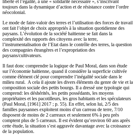
liberté et l’égalité, à une « solidarité nécessaire », s’inscrivant
toujours dans la dynamique d’action et de résistance contre l’ordre
néocolonial.
Le mode de faire-valoir des terres et l’utilisation des forces de travail
ont fait l’objet de choix appropriés à la situation quotidienne des
paysans. L’évolution de la société haïtienne se fait dans la
complexité des rapports des citoyens avec la terre,
l’instrumentalisation de l’Etat dans le contrôle des terres, la question
des compagnies étrangères et l’expropriation des
paysans/cultivateurs.
Il faut donc comprendre la logique de Paul Moral, dans son étude
sur l’économie haïtienne, quand il considère la superficie cultivée
comme élément clé pour comprendre l’inégalité sociale dans le
milieu rural. A cela il ajoute les divers éléments du genre de vie et la
composition sociale des petits bourgs. Il a dressé une typologie qui
comprend: les déshérités, les petits possédants, les moyens
propriétaires et les pacotilleurs, les gros habitants et les spéculateurs
(Paul Moral, [1961] 2017 ; p. 55). En effet, selon lui, 2/5 des
familles paysannes exploitent moins d’un carreau de terre, 7/10
disposent de moins de 2 carreaux et seulement 6% à peu près
comptent plus de 5 carreaux. Il est évident qu’environ 60 ans après
cette étude, la situation s’est aggravée davantage avec la croissance
de la population.