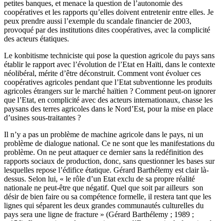
petites banques, et menace la question de l’autonomie des
coopératives et les rapports qu’elles doivent entretenir entre elles. Je
peux prendre aussi l’exemple du scandale financier de 2003,
provoqué par des institutions dites coopératives, avec la complicité
des acteurs étatiques.
Le konbitisme techniciste qui pose la question agricole du pays sans
établir le rapport avec l’évolution de l’Etat en Haïti, dans le contexte
néolibéral, mérite d’être déconstruit. Comment vont évoluer ces
coopératives agricoles pendant que l’Etat subventionne les produits
agricoles étrangers sur le marché haïtien ? Comment peut-on ignorer
que l’Etat, en complicité avec des acteurs internationaux, chasse les
paysans des terres agricoles dans le Nord’Est, pour la mise en place
d’usines sous-traitantes ?
Il n’y a pas un problème de machine agricole dans le pays, ni un
problème de dialogue national. Ce ne sont que les manifestations du
problème. On ne peut attaquer ce dernier sans la redéfinition des
rapports sociaux de production, donc, sans questionner les bases sur
lesquelles repose l’édifice étatique. Gérard Barthélemy est clair là-
dessus. Selon lui, « le rôle d’un Etat exclu de sa propre réalité
nationale ne peut-être que négatif. Quel que soit par ailleurs son
désir de bien faire ou sa compétence formelle, il restera tant que les
lignes qui séparent les deux grandes communautés culturelles du
pays sera une ligne de fracture » (Gérard Barthélemy ; 1989 ;