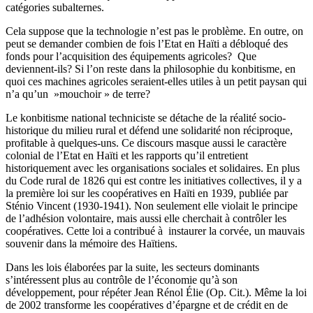
catégories subalternes.
Cela suppose que la technologie n’est pas le problème. En outre, on
peut se demander combien de fois l’Etat en Haïti a débloqué des
fonds pour l’acquisition des équipements agricoles? Que
deviennent-ils? Si l’on reste dans la philosophie du konbitisme, en
quoi ces machines agricoles seraient-elles utiles à un petit paysan qui
n’a qu’un »mouchoir » de terre?
Le konbitisme national techniciste se détache de la réalité socio-
historique du milieu rural et défend une solidarité non réciproque,
profitable à quelques-uns. Ce discours masque aussi le caractère
colonial de l’Etat en Haïti et les rapports qu’il entretient
historiquement avec les organisations sociales et solidaires. En plus
du Code rural de 1826 qui est contre les initiatives collectives, il y a
la première loi sur les coopératives en Haïti en 1939, publiée par
Sténio Vincent (1930-1941). Non seulement elle violait le principe
de l’adhésion volontaire, mais aussi elle cherchait à contrôler les
coopératives. Cette loi a contribué à instaurer la corvée, un mauvais
souvenir dans la mémoire des Haïtiens.
Dans les lois élaborées par la suite, les secteurs dominants
s’intéressent plus au contrôle de l’économie qu’à son
développement, pour répéter Jean Rénol Élie (Op. Cit.). Même la loi
de 2002 transforme les coopératives d’épargne et de crédit en de