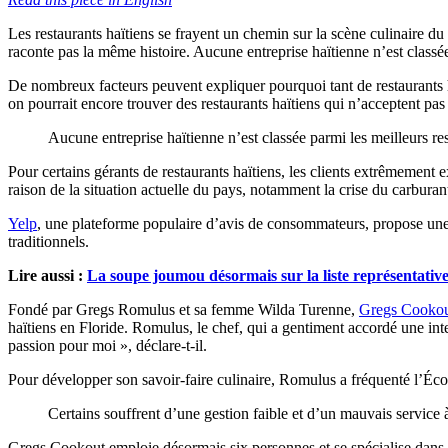
Les restaurants haïtiens se frayent un chemin sur la scène culinaire d
raconte pas la même histoire. Aucune entreprise haïtienne n’est classée
De nombreux facteurs peuvent expliquer pourquoi tant de restaurants ha
on pourrait encore trouver des restaurants haïtiens qui n’acceptent pas 
Aucune entreprise haïtienne n’est classée parmi les meilleurs res
Pour certains gérants de restaurants haïtiens, les clients extrêmement e
raison de la situation actuelle du pays, notamment la crise du carburan
Yelp
, une plateforme populaire d’avis de consommateurs, propose une
traditionnels.
Lire aussi :
La soupe joumou désormais sur la liste représentativ
Fondé par Gregs Romulus et sa femme Wilda Turenne,
Gregs Cooko
haïtiens en Floride. Romulus, le chef, qui a gentiment accordé une inte
passion pour moi », déclare-t-il.
Pour développer son savoir-faire culinaire, Romulus a fréquenté l’École 
Certains souffrent d’une gestion faible et d’un mauvais service à 
Gregs Cookout emploie désormais six personnes et se spécialise dans l