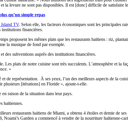
et la levure ne sont pas disponibles. Il est [donc] difficile de satisfaire 
plus qu’un simple repas
 Island TV
. Selon elle, les facteurs économiques sont les principales rais
institutions financières.
mps proposent les mêmes plats que les restaurants haïtiens : riz, plantai
omme la musique de fond par exemple.
s et des subventions auprès des institutions financières.
lle. Les plats de notre cuisine sont très succulents. L’atmosphère et la f
ence. »
et de représentation. À ses yeux, l’un des meilleurs aspects de la cuisi
 plusieurs [itérations] en Floride », ajoute-t-elle.
e en raison de la situation dans leur pays.
s haïtiennes.
lleurs restaurants haïtiens de Miami, a obtenu 4 étoiles et demie de se
8, Noami’s Garden a commencé à vendre de la nourriture haïtienne-ca