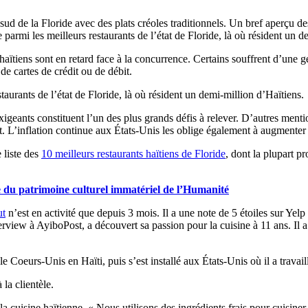
u sud de la Floride avec des plats créoles traditionnels. Un bref aperçu
 parmi les meilleurs restaurants de l’état de Floride, là où résident un d
ïtiens sont en retard face à la concurrence. Certains souffrent d’une ge
de cartes de crédit ou de débit.
taurants de l’état de Floride, là où résident un demi-million d’Haïtiens.
xigeants constituent l’un des plus grands défis à relever. D’autres menti
t. L’inflation continue aux États-Unis les oblige également à augmenter le
 liste des
10 meilleurs restaurants haïtiens de Floride
, dont la plupart 
e du patrimoine culturel immatériel de l’Humanité
ut
n’est en activité que depuis 3 mois. Il a une note de 5 étoiles sur Yelp
rview à AyiboPost, a découvert sa passion pour la cuisine à 11 ans. Il a
Coeurs-Unis en Haïti, puis s’est installé aux États-Unis où il a travaill
la clientèle.
a cuisine haïtienne. « Nous utilisons des ingrédients frais pour cuisin