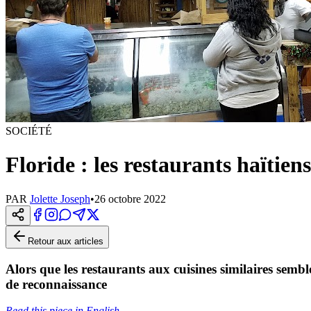
SOCIÉTÉ
Floride : les restaurants haïtien
PAR
Jolette Joseph
•
26 octobre 2022
Retour aux articles
Alors que les restaurants aux cuisines similaires semb
de reconnaissance
Read this piece in English