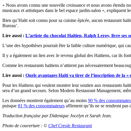
« Nous avons connu une nouvelle croissance et nous avons étendu nos
musicaux et artistiques dans le bel espace jardin-salon », expliquent 
Bien qu’Haïti soit connu pour sa cuisine épicée, aucun restaurant haïti
Bureau’.
Lire aussi :
L’artiste du chocolat Haïtien, Ralph Leroy, livre ses s
L’une des hypothèses pourrait être la faible culture numérique, qui c
Il y a également un lien avec le revenu global des Haïtiens, car ils fo
Comme les restaurants haïtiens n’attirent pas nécessairement beaucoup
Lire aussi :
Quels avantages Haïti va tirer de l’inscription de la 
Pour les Haïtiens qui veulent montrer leur soutien aux restaurants haïti
sera d’un grand secours. Selon Modern Restaurant Management, même u
Les données montrent également qu’au moins
90 % des consommateurs
puisque
81 % des consommateurs
affirment qu’ils ne se rendront pas 
Traduction française par Didenique Jocelyn et Sarah Jean.
Photo de couverture : ©
Chef Creole Restaurant