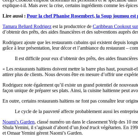
explique-t-il. Mais avec la crise, certains ingrédients comme les épices 
Lire aussi :
Pour la chef Phanise Rosembert, la Soup joumou est 
Tamara Beliard Rodrigez
est la productrice de
Caribbean Cookout sur
d’obtenir des prêts, des aides financières et des subventions auprès des 
Rodriguez ajoute que les restaurants cubains qui existent depuis longte
grâce à leur présentation, leur décor et l’ambiance du restaurant – c
Il est difficile pour eux d’obtenir des prêts, des aides financière
« Les restaurants haïtiens doivent mettre la barre plus haut, poursuit-e
attirer plus de clients. Nous devons être en mesure d’offrir une expéri
Rodriguez note également qu’il existe un grand potentiel de nouveauté 
façon unique de préparer ses plats. Ainsi, la cuisine haïtienne peut avoir
En outre, certains restaurants haïtiens ne font pas connaître leur origin
Le cycle de la pauvreté affecte probablement aussi les entreprise
Noami’s Garden
, classé numéro un dans le classement Yelp des 10 mei
Shula Yemini, il s’agissait d’abord d’un
food truck
végétarien. En 199
et Omaar Yemini gèrent Naomi’s Garden.