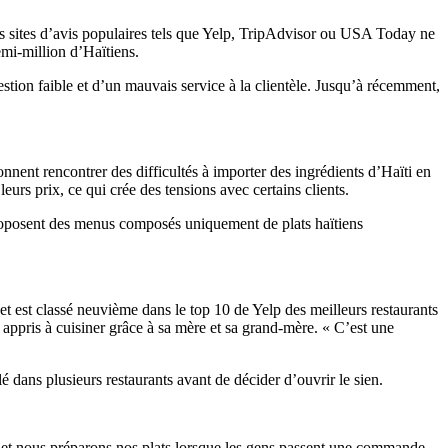
 des sites d’avis populaires tels que Yelp, TripAdvisor ou USA Today ne
emi-million d’Haïtiens.
stion faible et d’un mauvais service à la clientèle. Jusqu’à récemment,
onnent rencontrer des difficultés à importer des ingrédients d’Haïti en
urs prix, ce qui crée des tensions avec certains clients.
proposent des menus composés uniquement de plats haïtiens
 et est classé neuvième dans le top 10 de Yelp des meilleurs restaurants
 appris à cuisiner grâce à sa mère et sa grand-mère. « C’est une
é dans plusieurs restaurants avant de décider d’ouvrir le sien.
er et nous préparons nos plats lorsque les gens passent une commande,