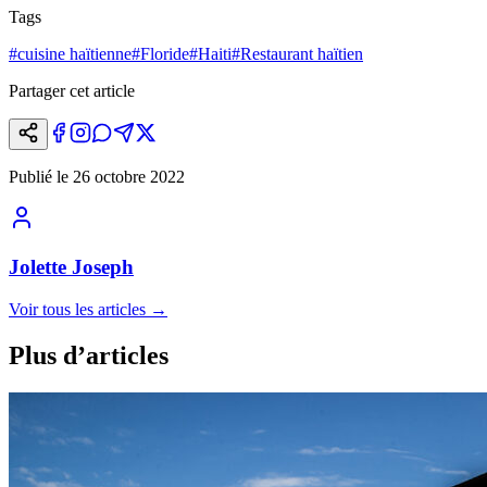
Tags
#
cuisine haïtienne
#
Floride
#
Haiti
#
Restaurant haïtien
Partager cet article
Publié le
26 octobre 2022
Jolette Joseph
Voir tous les articles
→
Plus d’articles