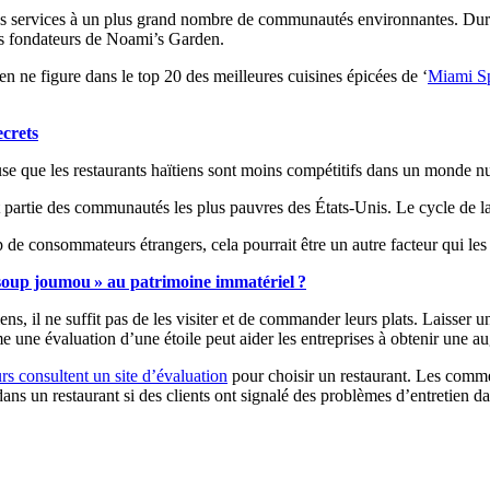
 services à un plus grand nombre de communautés environnantes. Duran
les fondateurs de Noami’s Garden.
en ne figure dans le top 20 des meilleures cuisines épicées de ‘
Miami S
ecrets
ause que les restaurants haïtiens sont moins compétitifs dans un monde n
nt partie des communautés les plus pauvres des États-Unis. Le cycle de la
 de consommateurs étrangers, cela pourrait être un autre facteur qui le
« soup joumou » au patrimoine immatériel ?
ens, il ne suffit pas de les visiter et de commander leurs plats. Laisser 
ne évaluation d’une étoile peut aider les entreprises à obtenir une 
 consultent un site d’évaluation
pour choisir un restaurant. Les comment
dans un restaurant si des clients ont signalé des problèmes d’entretien 