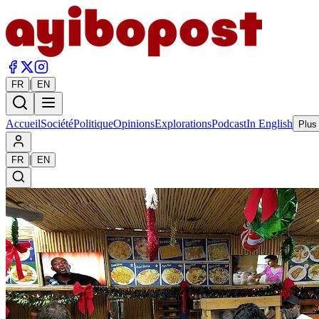
|
FR
EN
Accueil
Société
Politique
Opinions
Explorations
Podcast
In English
Plus
|
FR
EN