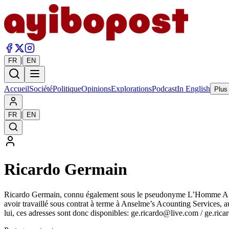
|
FR
EN
Accueil
Société
Politique
Opinions
Explorations
Podcast
In English
Plus
|
FR
EN
Ricardo Germain
Ricardo Germain, connu également sous le pseudonyme L’Homme A la Pl
avoir travaillé sous contrat à terme à Anselme’s Acounting Services, a
lui, ces adresses sont donc disponibles: ge.ricardo@live.com / ge.