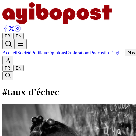
|
FR
EN
Accueil
Société
Politique
Opinions
Explorations
Podcast
In English
Plus
|
FR
EN
#
taux d'échec