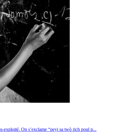
us-exploité. On s’exclame “peyi sa twò rich poul p...