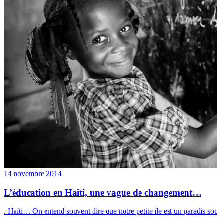
14 novembre 2014
L’éducation en Haïti, une vague de changement…
. Haïti… On entend souvent dire que notre petite île est un paradis so