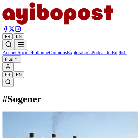
|
FR
EN
Accueil
Société
Politique
Opinions
Explorations
Podcast
In English
Plus
|
FR
EN
#
Sogener