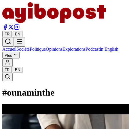
|
FR
EN
Accueil
Société
Politique
Opinions
Explorations
Podcast
In English
Plus
|
FR
EN
#
ounaminthe