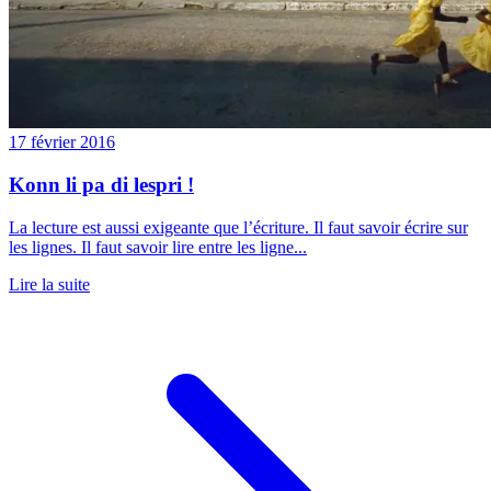
17 février 2016
Konn li pa di lespri !
La lecture est aussi exigeante que l’écriture. Il faut savoir écrire sur
les lignes. Il faut savoir lire entre les ligne...
Lire la suite