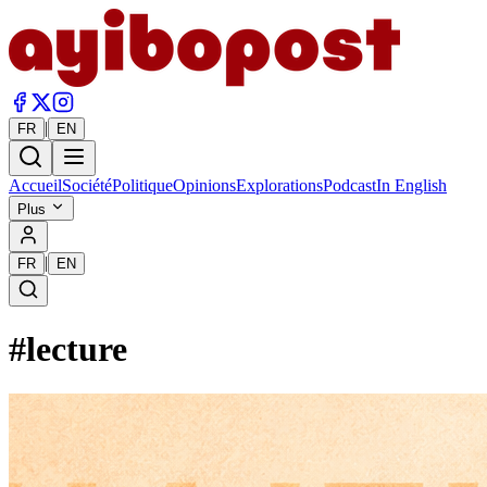
|
FR
EN
Accueil
Société
Politique
Opinions
Explorations
Podcast
In English
Plus
|
FR
EN
#
lecture