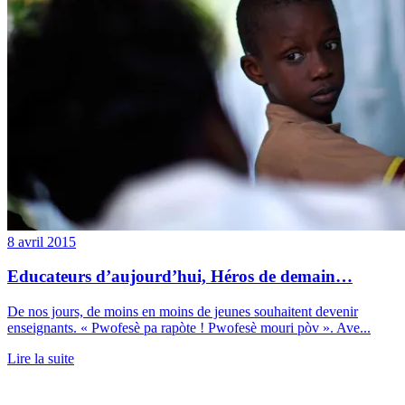
8 avril 2015
Educateurs d’aujourd’hui, Héros de demain…
De nos jours, de moins en moins de jeunes souhaitent devenir
enseignants. « Pwofesè pa rapòte ! Pwofesè mouri pòv ». Ave...
Lire la suite