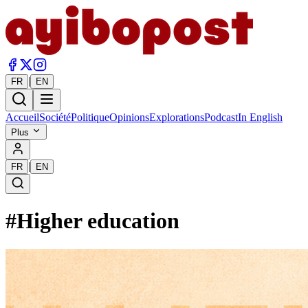
|
FR
EN
Accueil
Société
Politique
Opinions
Explorations
Podcast
In English
Plus
|
FR
EN
#
Higher education