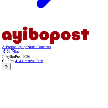
À Propos
Équipe
Nous Contacter
© AyiboPost
2026
Built by
414 Creative Tech