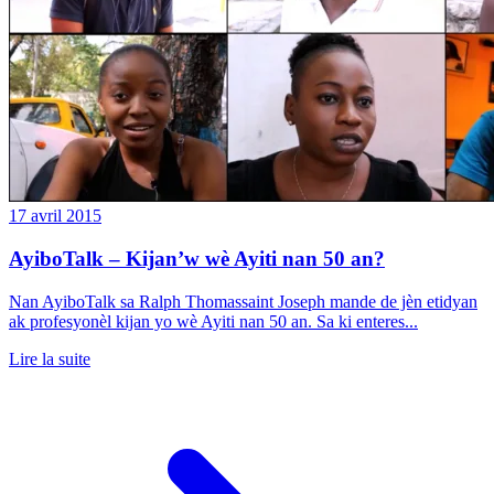
17 avril 2015
AyiboTalk – Kijan’w wè Ayiti nan 50 an?
Nan AyiboTalk sa Ralph Thomassaint Joseph mande de jèn etidyan
ak profesyonèl kijan yo wè Ayiti nan 50 an. Sa ki enteres...
Lire la suite