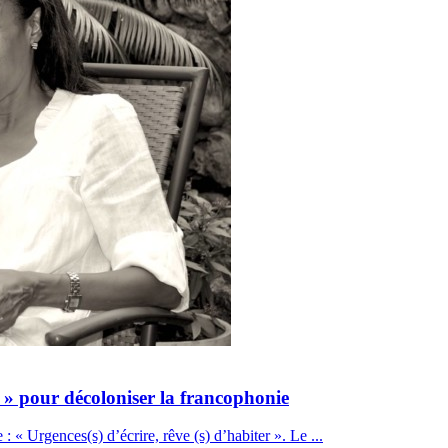
 » pour décoloniser la francophonie
 « Urgences(s) d’écrire, rêve (s) d’habiter ». Le ...