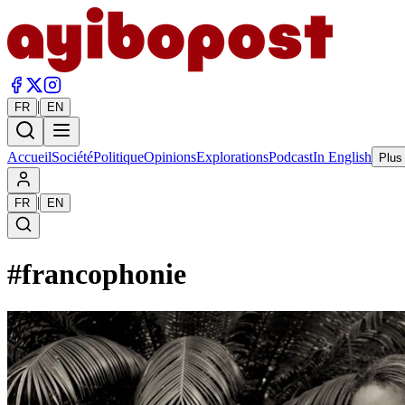
|
FR
EN
Accueil
Société
Politique
Opinions
Explorations
Podcast
In English
Plus
|
FR
EN
#
francophonie