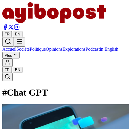
|
FR
EN
Accueil
Société
Politique
Opinions
Explorations
Podcast
In English
Plus
|
FR
EN
#
Chat GPT