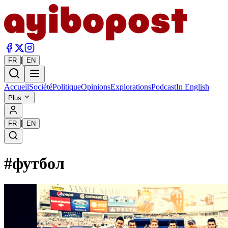
|
FR
EN
Accueil
Société
Politique
Opinions
Explorations
Podcast
In English
Plus
|
FR
EN
#
футбол