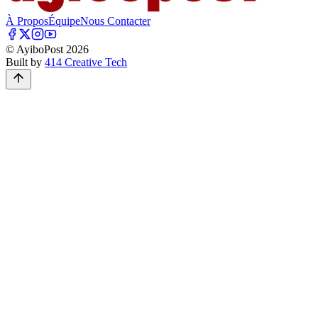
À Propos
Équipe
Nous Contacter
© AyiboPost
2026
Built by
414 Creative Tech