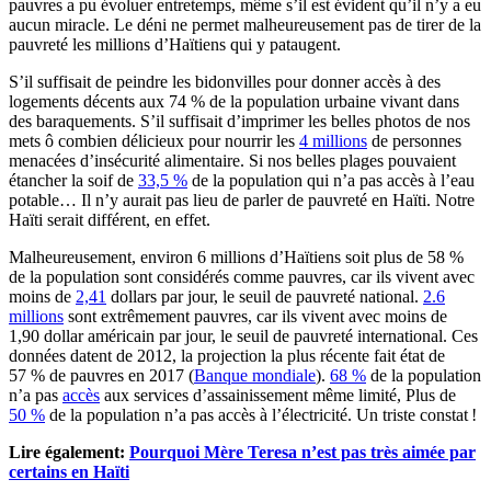
pauvres a pu évoluer entretemps, même s’il est évident qu’il n’y a eu
aucun miracle. Le déni ne permet malheureusement pas de tirer de la
pauvreté les millions d’Haïtiens qui y pataugent.
S’il suffisait de peindre les bidonvilles pour donner accès à des
logements décents aux 74 % de la population urbaine vivant dans
des baraquements. S’il suffisait d’imprimer les belles photos de nos
mets ô combien délicieux pour nourrir les
4 millions
de personnes
menacées d’insécurité alimentaire. Si nos belles plages pouvaient
étancher la soif de
33,5 %
de la population qui n’a pas accès à l’eau
potable… Il n’y aurait pas lieu de parler de pauvreté en Haïti. Notre
Haïti serait différent, en effet.
Malheureusement, environ 6 millions d’Haïtiens soit plus de 58 %
de la population sont considérés comme pauvres, car ils vivent avec
moins de
2,41
dollars par jour, le seuil de pauvreté national.
2.6
millions
sont extrêmement pauvres, car ils vivent avec moins de
1,90 dollar américain par jour, le seuil de pauvreté international. Ces
données datent de 2012, la projection la plus récente fait état de
57 % de pauvres en 2017 (
Banque mondiale
).
68 %
de la population
n’a pas
accès
aux services d’assainissement même limité, Plus de
50 %
de la population n’a pas accès à l’électricité. Un triste constat !
Lire également:
Pourquoi Mère Teresa n’est pas très aimée par
certains en Haïti