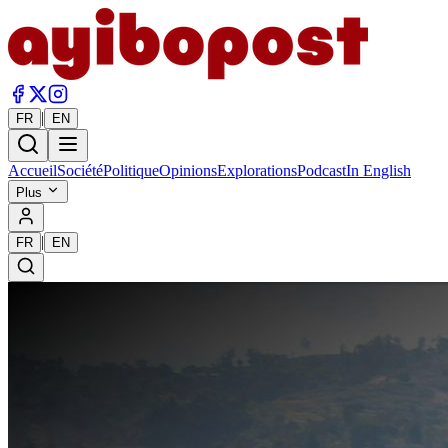
|
FR
EN
Accueil
Société
Politique
Opinions
Explorations
Podcast
In English
Plus
|
FR
EN