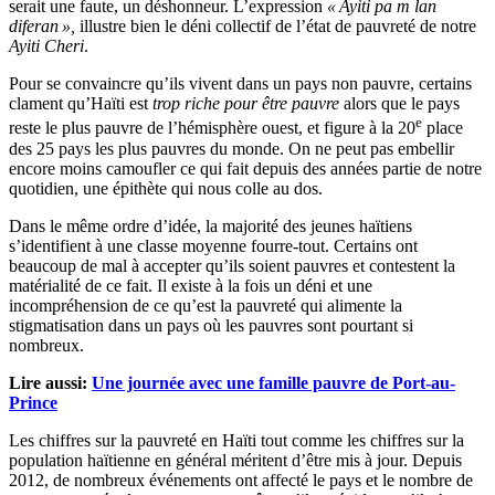
serait une faute, un déshonneur. L’expression
«
Ayiti pa m lan
diferan
»,
illustre bien le déni collectif de l’état de pauvreté de notre
Ayiti Cheri
.
Pour se convaincre qu’ils vivent dans un pays non pauvre, certains
clament qu’Haïti est
trop riche pour être pauvre
alors que le pays
e
reste le plus pauvre de l’hémisphère ouest, et figure à la 20
place
des 25 pays les plus pauvres du monde. On ne peut pas embellir
encore moins camoufler ce qui fait depuis des années partie de notre
quotidien, une épithète qui nous colle au dos.
Dans le même ordre d’idée, la majorité des jeunes haïtiens
s’identifient à une classe moyenne fourre-tout. Certains ont
beaucoup de mal à accepter qu’ils soient pauvres et contestent la
matérialité de ce fait. Il existe à la fois un déni et une
incompréhension de ce qu’est la pauvreté qui alimente la
stigmatisation dans un pays où les pauvres sont pourtant si
nombreux.
Lire aussi:
Une journée avec une famille pauvre de Port-au-
Prince
Les chiffres sur la pauvreté en Haïti tout comme les chiffres sur la
population haïtienne en général méritent d’être mis à jour. Depuis
2012, de nombreux événements ont affecté le pays et le nombre de