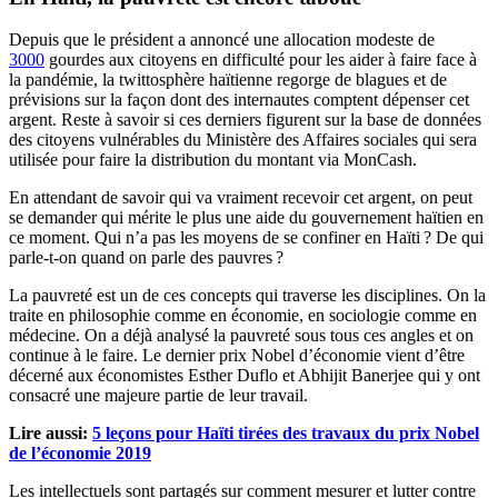
Depuis que le président a annoncé une allocation modeste de
3000
gourdes aux citoyens en difficulté pour les aider à faire face à
la pandémie, la twittosphère haïtienne regorge de blagues et de
prévisions sur la façon dont des internautes comptent dépenser cet
argent. Reste à savoir si ces derniers figurent sur la base de données
des citoyens vulnérables du Ministère des Affaires sociales qui sera
utilisée pour faire la distribution du montant via MonCash.
En attendant de savoir qui va vraiment recevoir cet argent, on peut
se demander qui mérite le plus une aide du gouvernement haïtien en
ce moment. Qui n’a pas les moyens de se confiner en Haïti ? De qui
parle-t-on quand on parle des pauvres ?
La pauvreté est un de ces concepts qui traverse les disciplines. On la
traite en philosophie comme en économie, en sociologie comme en
médecine. On a déjà analysé la pauvreté sous tous ces angles et on
continue à le faire. Le dernier prix Nobel d’économie vient d’être
décerné aux économistes Esther Duflo et Abhijit Banerjee qui y ont
consacré une majeure partie de leur travail.
Lire aussi:
5 leçons pour Haïti tirées des travaux du prix Nobel
de l’économie 2019
Les intellectuels sont partagés sur comment mesurer et lutter contre