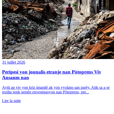
31 juillet 2026
Peripesi yon jounalis etranje nan Pòtoprens Viv
Ansanm nan
Ayiti ap viv yon kriz imanitè ak yon vyolans san parèy. Atik sa a se
rezilta senk semèn envestigasyon nan Pòtoprens, pre...
Lire la suite