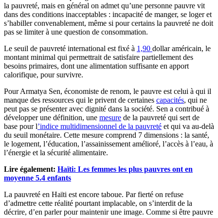
la pauvreté, mais en général on admet qu’une personne pauvre vit
dans des conditions inacceptables : incapacité de manger, se loger et
s’habiller convenablement, même si pour certains la pauvreté ne doit
pas se limiter à une question de consommation.
Le seuil de pauvreté international est fixé à
1,90
dollar américain, le
montant minimal qui permettrait de satisfaire partiellement des
besoins primaires, dont une alimentation suffisante en apport
calorifique, pour survivre.
Pour Armatya Sen, économiste de renom, le pauvre est celui à qui il
manque des ressources qui le privent de certaines
capacités
, qui ne
peut pas se présenter avec dignité dans la société. Sen a contribué à
développer une définition, une
mesure
de la pauvreté qui sert de
base pour l
’indice multidimensionnel de la pauvreté
et qui va au-delà
du seuil monétaire. Cette mesure comprend 7 dimensions : la santé,
le logement, l’éducation, l’assainissement amélioré, l’accès à l’eau, à
l’énergie et la sécurité alimentaire.
Lire
également
:
Haïti: Les femmes les plus pauvres ont en
moyenne 5.4 enfants
La pauvreté en Haïti est encore taboue. Par fierté on refuse
d’admettre cette réalité pourtant implacable, on s’interdit de la
décrire, d’en parler pour maintenir une image. Comme si être pauvre