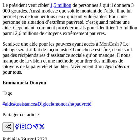
Le président veut cibler
1,5 million
de personnes à qui il donnera 3
000 gourdes. Aussi modeste que soit le montant de l’aide, il ne lui
permet pas de toucher tous ceux qui sont vulnérables. Pour une
personne en situation d’extrême pauvreté, c’est quand même une
aide. Cependant, comment procèderont-ils pour identifier 1,5 million
parmi 2,6 millions de citoyens extrêmement pauvres.
Serait-ce une aide pour les pauvres ayant accès à MonCash ? Le
ciblage sera-t-il fait de façon juste ? Une chose est sûre, ce ne sont
pas des récipiendaires d’assistance sociale qu’on manque. Il nous
manque de la vision et une méthode pour tirer des millions de
citoyens de la pauvreté et faciliter l’avènement d’un
Ayiti diferan
pour tous.
Emmanuela Douyon
Tags
#
aide
#
assistance
#
Digicel
#
moncash
#
pauvreté
Partager cet article
Publié le
29 avril 2020