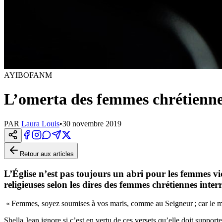
AYIBOFANM
L’omerta des femmes chrétiennes
PAR
Laura Louis
•
30 novembre 2019
Retour aux articles
L’Église n’est pas toujours un abri pour les femmes vi
religieuses selon les dires des femmes chrétiennes inter
« Femmes, soyez soumises à vos maris, comme au Seigneur ; car le mari
Shella Jean ignore si c’est en vertu de ces versets qu’elle doit suppor