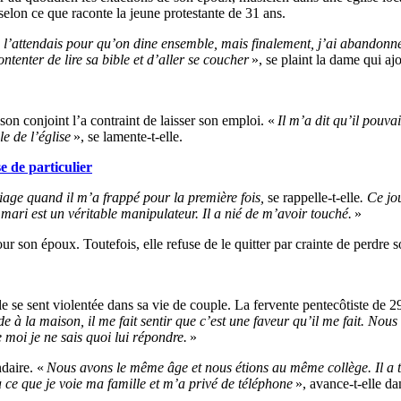
 selon ce que raconte la jeune protestante de 31 ans.
’attendais pour qu’on dine ensemble, mais finalement, j’ai abandonné ta
ontenter de lire sa bible et d’aller se coucher
», se plaint la dame qui aj
son conjoint l’a contraint de laisser son emploi. «
Il m’a dit qu’il pouva
le de l’église
», se lamente-t-elle.
e de particulier
iage quand il m’a frappé pour la première fois,
se rappelle-t-elle
. Ce jo
 mari est un véritable manipulateur. Il a nié de m’avoir touché.
»
ur son époux. Toutefois, elle refuse de le quitter par crainte de perdre 
 se sent violentée dans sa vie de couple. La fervente pentecôtiste de 2
 la maison, il me fait sentir que c’est une faveur qu’il me fait. Nous a
 moi je ne sais quoi lui répondre.
»
ndaire. «
Nous avons le même âge et nous étions au même collège. Il a t
à ce que je voie ma famille et m’a privé de téléphone
», avance-t-elle dan