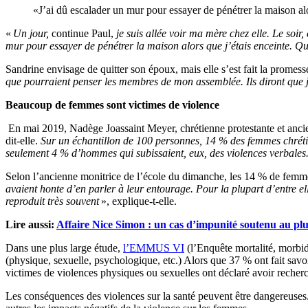
«J’ai dû escalader un mur pour essayer de pénétrer la maison alo
«
Un jour,
continue Paul,
je suis allée voir ma mère chez elle. Le soir
mur pour essayer de pénétrer la maison alors que j’étais enceinte. Qu
Sandrine envisage de quitter son époux, mais elle s’est fait la promes
que pourraient penser les membres de mon assemblée. Ils diront que
Beaucoup de femmes sont victimes de violence
En mai 2019, Nadège Joassaint Meyer, chrétienne protestante et anci
dit-elle.
Sur un échantillon de 100 personnes, 14 % des femmes chrétien
seulement 4 % d’hommes qui subissaient, eux, des violences verbales.
Selon l’ancienne monitrice de l’école du dimanche, les 14 % de femme
avaient honte d’en parler à leur entourage. Pour la plupart d’entre ell
reproduit très souvent
», explique-t-elle.
Lire aussi:
Affaire Nice Simon : un cas d’impunité soutenu au plu
Dans une plus large étude,
l’EMMUS VI
(l’Enquête mortalité, morbid
(physique, sexuelle, psychologique, etc.) Alors que 37 % ont fait savo
victimes de violences physiques ou sexuelles ont déclaré avoir recherc
Les conséquences des violences sur la santé peuvent être dangereuse