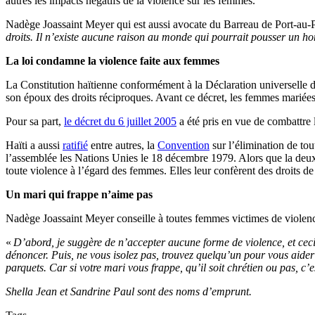
autres les impacts négatifs de la violence sur les femmes.
Nadège Joassaint Meyer qui est aussi avocate du Barreau de Port-au-Pr
droits. Il n’existe aucune raison au monde qui pourrait pousser un 
La loi condamne la violence faite aux femmes
La Constitution haïtienne conformément à la Déclaration universelle 
son époux des droits réciproques. Avant ce décret, les femmes mariées 
Pour sa part,
le décret du 6 juillet 2005
a été pris en vue de combattre l
Haïti a aussi
ratifié
entre autres, la
Convention
sur l’élimination de to
l’assemblée les Nations Unies le 18 décembre 1979. Alors que la deux
toute violence à l’égard des femmes. Elles leur confèrent des droits de 
Un mari qui frappe n’aime pas
Nadège Joassaint Meyer conseille à toutes femmes victimes de violence
«
D’abord, je suggère de n’accepter aucune forme de violence, et ceci,
dénoncer. Puis, ne vous isolez pas, trouvez quelqu’un pour vous aider 
parquets.
Car si votre mari vous frappe, qu’il soit chrétien ou pas, c’
Shella Jean et Sandrine Paul sont des noms d’emprunt.