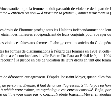
ince soutient que la femme ne doit pas subir de violence de la part de 
homme – chrétien ou non — à violenter sa femme »,
admet fermement la p
des droits de l’homme protège tous les Haïtiens indépendamment de leu
étaient des mineures et dépendaient de leurs conjoints pour voyager ou f
es violences faites aux femmes. Il abroge certains articles du Code pénal
utes les formes de discriminations à l’égard des femmes en 1981 et celle
ième a été conclue dans la ville Belem Do Para au Brésil le 9 juin 1994
recourir à la justice en cas de violation de leurs droits en tant que femm
 de dénoncer leur agresseur. D’après Joassaint Meyer, quand elles font 
 de personne. Ensuite, il faut dénoncer l’agresseur. S’il n’a pas eu hon
à rebâtir votre estime, un psychologue est souvent conseill
é. Enfin, po
est qu’il ne vous aime pas
», conclut Nadège Joassaint Meyer en ajoutant 