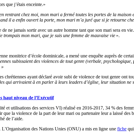
rs que j’étais enceinte.»
, en rentrant chez moi, mon mari a fermé toutes les portes de la maison
and il a enfin ouvert la porte, mon mari m’a juré que si je retourne ch
se de ne jamais sortir avec un autre homme tant que son mari sera en vie
 je trompais mon mari, que je suis une femme de mauvaise vie
».
enne monitrice d’école dominicale, a mené une enquête auprès de certa
nes subissaient des violences de tout genre (verbale, psychologique, p
 »
s chrétiennes ayant déclaré avoir subi de violence de tout genre ont 
es qui arrivaient à en parler à leurs leaders d’église, leur situation ne
s haut niveau de l’Exécutif
ité et utilisations des services VI) réalisé en 2016-2017, 34 % des femm
ir que la violence de la part de leur mari ou partenaire leur a laissé 
hé de l’aide.
s. L’Organisation des Nations Unies (ONU) a mis en ligne une
fiche
qui 