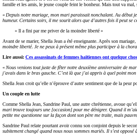
famille et les amis, le jeune couple feint le bonheur. Mais tout va mal,
«
Depuis notre mariage, mon mari paraissait nonchalant. Au début je l
humeur. Certains soirs, il me sourit alors que d’autres fois il peut se c
« Il a fini par me priver de la moindre liberté »
Avant de se marier, Shella Jean a été enseignante. Après son mariage, 
moindre liberté. Je ne peux à présent même plus participer à la chora
Lire aussi:
Ces assassinats de femmes haïtiennes ont quelque chos
«
Nous venions tout juste de fêter notre deuxième anniversaire de mar
j’avais dans le bras gauche. C’est là que j’ai appris à quel point mon
Shella Jean croit qu’elle n’éprouve d’autre sentiment que de la peur po
Un couple en lutte
Comme Shella Jean, Sandrine Paul, une autre chrétienne, avoue qu’elle
mari trouve toujours une [occasion] pour me dénigrer. Quand il m’aide à
petite me questionne sur la façon dont son père me traite, mais pauvre
Sandrine Paul relate pourtant avoir connu son conjoint depuis le seco
subitement changé quand nous nous sommes mariés
.
Il s’est opposé 