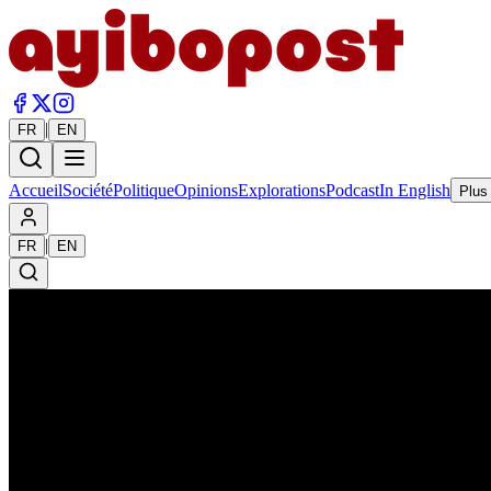
|
FR
EN
Accueil
Société
Politique
Opinions
Explorations
Podcast
In English
Plus
|
FR
EN