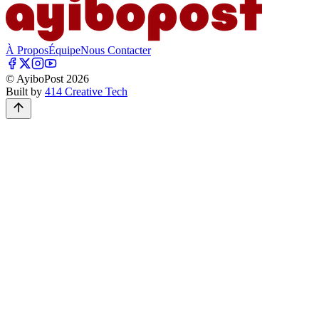
À Propos
Équipe
Nous Contacter
© AyiboPost
2026
Built by
414 Creative Tech