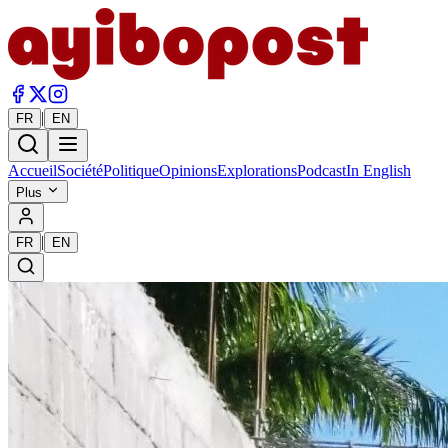
|
FR
EN
Accueil
Société
Politique
Opinions
Explorations
Podcast
In English
Plus
|
FR
EN