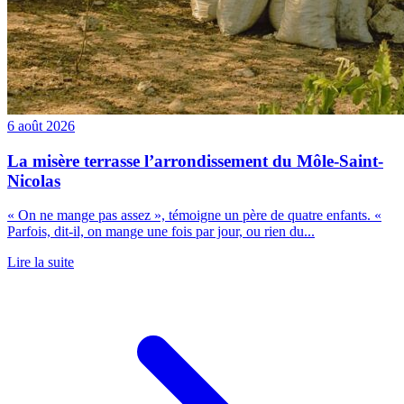
6 août 2026
La misère terrasse l’arrondissement du Môle-Saint-
Nicolas
« On ne mange pas assez », témoigne un père de quatre enfants. «
Parfois, dit-il, on mange une fois par jour, ou rien du...
Lire la suite