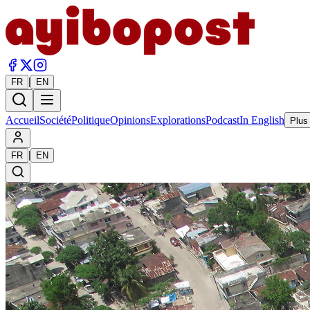
|
FR
EN
Accueil
Société
Politique
Opinions
Explorations
Podcast
In English
Plus
|
FR
EN