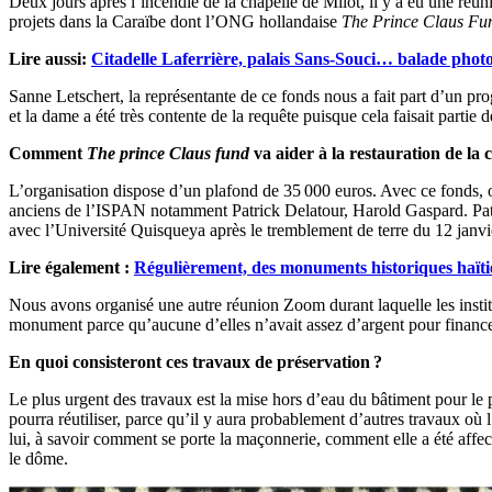
Deux jours après l’incendie de la chapelle de Milot, il y a eu une réun
projets dans la Caraïbe dont l’ONG hollandaise
The Prince Claus Fu
Lire aussi:
Citadelle Laferrière, palais Sans-Souci… balade phot
Sanne Letschert, la représentante de ce fonds nous a fait part d’un p
et la dame a été très contente de la requête puisque cela faisait partie 
Comment
The prince Claus fund
va aider à la restauration de la 
L’organisation dispose d’un plafond de 35 000 euros. Avec ce fonds, o
anciens de l’ISPAN notamment Patrick Delatour, Harold Gaspard. Patr
avec l’Université Quisqueya après le tremblement de terre du 12 janvier
Lire également :
Régulièrement, des monuments historiques haïtie
Nous avons organisé une autre réunion Zoom durant laquelle les insti
monument parce qu’aucune d’elles n’avait assez d’argent pour finance
En quoi consisteront ces travaux de préservation
?
Le plus urgent des travaux est la mise hors d’eau du bâtiment pour le 
pourra réutiliser, parce qu’il y aura probablement d’autres travaux où
lui, à savoir comment se porte la maçonnerie, comment elle a été affect
le dôme.