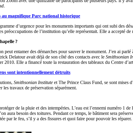
ion Zoom avec une quinzaine de participants de plusieurs pays. Il y avait
nd
.
o au magnifique Parc national historique
rogramme d’urgence pour les monuments importants qui ont subi des désas
des préoccupations de l’institution qu’elle représentait. Elle a accepté de 
chapelle
?
n peut entamer des démarches pour sauver le monument. J’en ai parlé à 
ick Delatour avait déjà de son côté des contacts avec le
Smithsonian In
 2010. Elle a financé toute la restauration des tableaux du Centre d’art,
ns sont intentionnellement détruits
tutions,
Smithsonian Institute
et The Prince Claus Fund, se sont mises d
r les travaux de préservation séparément.
protéger de la pluie et des intempéries. L’eau est l’ennemi numéro 1 de 
 l’on aura besoin des toitures. Pendant ce temps, le bâtiment sera préser
ée par le feu, s’il y a des fissures et quoi faire pour pouvoir les répare