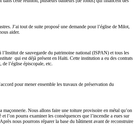
 dans cette réunion, plusieurs bailleurs [de fonds] qui financent des
tres. J’ai tout de suite proposé une demande pour l’église de Milot,
nous aider.
l’Institut de sauvegarde du patrimoine national (ISPAN) et tous les
stitute
qui est déjà présent en Haïti. Cette institution a eu des contrats
 de l’église épiscopale, etc.
’accord pour mener ensemble les travaux de préservation du
la maçonnerie. Nous allons faire une toiture provisoire en métal qu’on
vé et l’on pourra examiner les conséquences que l’incendie a eues sur
r. Après nous pourrons réparer la base du bâtiment avant de reconstruire