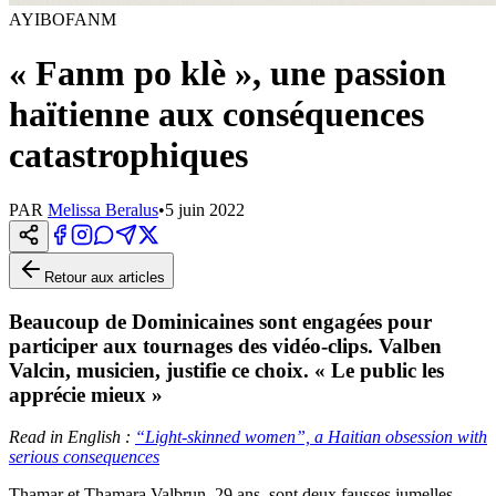
AYIBOFANM
« Fanm po klè », une passion
haïtienne aux conséquences
catastrophiques
PAR
Melissa Beralus
•
5 juin 2022
Retour aux articles
Beaucoup de Dominicaines sont engagées pour
participer aux tournages des vidéo-clips. Valben
Valcin, musicien, justifie ce choix. « Le public les
apprécie mieux »
Read in English :
“Light-skinned women”, a Haitian obsession with
serious consequences
Thamar et Thamara Valbrun, 29 ans, sont deux fausses jumelles