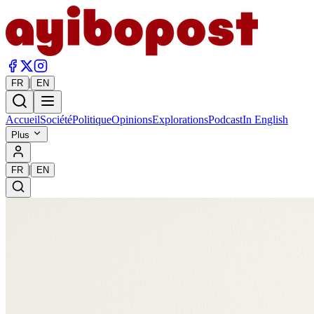
|
FR
EN
Accueil
Société
Politique
Opinions
Explorations
Podcast
In English
Plus
|
FR
EN