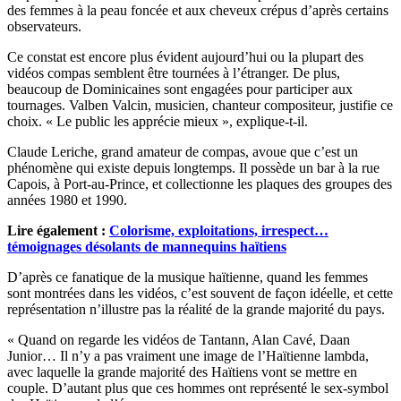
des femmes à la peau foncée et aux cheveux crépus d’après certains
observateurs.
Ce constat est encore plus évident aujourd’hui ou la plupart des
vidéos compas semblent être tournées à l’étranger. De plus,
beaucoup de Dominicaines sont engagées pour participer aux
tournages. Valben Valcin, musicien, chanteur compositeur, justifie ce
choix. « Le public les apprécie mieux », explique-t-il.
Claude Leriche, grand amateur de compas, avoue que c’est un
phénomène qui existe depuis longtemps. Il possède un bar à la rue
Capois, à Port-au-Prince, et collectionne les plaques des groupes des
années 1980 et 1990.
Lire également :
Colorisme, exploitations, irrespect…
témoignages désolants de mannequins haïtiens
D’après ce fanatique de la musique haïtienne, quand les femmes
sont montrées dans les vidéos, c’est souvent de façon idéelle, et cette
représentation n’illustre pas la réalité de la grande majorité du pays.
« Quand on regarde les vidéos de Tantann, Alan Cavé, Daan
Junior… Il n’y a pas vraiment une image de l’Haïtienne lambda,
avec laquelle la grande majorité des Haïtiens vont se mettre en
couple. D’autant plus que ces hommes ont représenté le sex-symbol