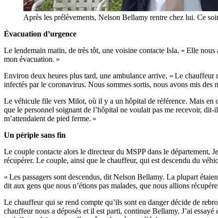
Après les prélèvements, Nelson Bellamy rentre chez lui. Ce soir
Évacuation d’urgence
Le lendemain matin, de très tôt, une voisine contacte Isla. « Elle nous 
mon évacuation. »
Environ deux heures plus tard, une ambulance arrive. « Le chauffeur n
infectés par le coronavirus. Nous sommes sortis, nous avons mis des
Le véhicule file vers Milot, où il y a un hôpital de référence. Mais en
que le personnel soignant de l’hôpital ne voulait pas me recevoir, dit-i
m’attendaient de pied ferme. »
Un périple sans fin
Le couple contacte alors le directeur du MSPP dans le département, Jea
récupérer. Le couple, ainsi que le chauffeur, qui est descendu du véhi
« Les passagers sont descendus, dit Nelson Bellamy. La plupart étaient a
dit aux gens que nous n’étions pas malades, que nous allions récupére
Le chauffeur qui se rend compte qu’ils sont en danger décide de rebro
chauffeur nous a déposés et il est parti, continue Bellamy. J’ai essayé