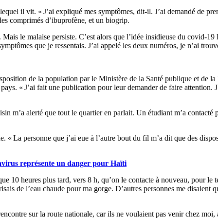
quel il vit. « J’ai expliqué mes symptômes, dit-il. J’ai demandé de prend
t des comprimés d’ibuprofène, et un biogrip.
Mais le malaise persiste. C’est alors que l’idée insidieuse du covid-19 
 symptômes que je ressentais. J’ai appelé les deux numéros, je n’ai trou
isposition de la population par le Ministère de la Santé publique et de
pays. « J’ai fait une publication pour leur demander de faire attention. J’
 voisin m’a alerté que tout le quartier en parlait. Un étudiant m’a cont
e. « La personne que j’ai eue à l’autre bout du fil m’a dit que des disposi
avirus représente un danger pour Haïti
ue 10 heures plus tard, vers 8 h, qu’on le contacte à nouveau, pour le te
isais de l’eau chaude pour ma gorge. D’autres personnes me disaient que 
 rencontre sur la route nationale, car ils ne voulaient pas venir chez mo