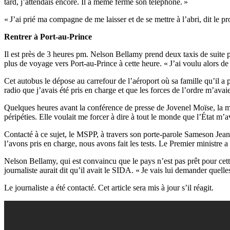
tard, j’attendais encore. Il a même fermé son téléphone. »
« J’ai prié ma compagne de me laisser et de se mettre à l’abri, dit le p
Rentrer à Port-au-Prince
Il est près de 3 heures pm. Nelson Bellamy prend deux taxis de suite po
plus de voyage vers Port-au-Prince à cette heure. « J’ai voulu alors de 
Cet autobus le dépose au carrefour de l’aéroport où sa famille qu’il a 
radio que j’avais été pris en charge et que les forces de l’ordre m’a
Quelques heures avant la conférence de presse de Jovenel Moïse, la min
péripéties. Elle voulait me forcer à dire à tout le monde que l’État m’
Contacté à ce sujet, le MSPP, à travers son porte-parole Sameson Jean
l’avons pris en charge, nous avons fait les tests. Le Premier ministre a
Nelson Bellamy, qui est convaincu que le pays n’est pas prêt pour cett
journaliste aurait dit qu’il avait le SIDA. « Je vais lui demander quell
Le journaliste a été contacté. Cet article sera mis à jour s’il réagit.