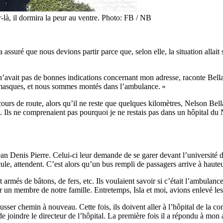
-là, il dormira la peur au ventre. Photo: FB / NB
a assuré que nous devions partir parce que, selon elle, la situation allai
’avait pas de bonnes indications concernant mon adresse, raconte Bella
 masques, et nous sommes montés dans l’ambulance. »
 cours de route, alors qu’il ne reste que quelques kilomètres, Nelson Be
l. Ils ne comprenaient pas pourquoi je ne restais pas dans un hôpital du N
n Denis Pierre. Celui-ci leur demande de se garer devant l’université d
cule, attendent. C’est alors qu’un bus rempli de passagers arrive à haut
rmés de bâtons, de fers, etc. Ils voulaient savoir si c’était l’ambulance
r un membre de notre famille. Entretemps, Isla et moi, avions enlevé le
usser chemin à nouveau. Cette fois, ils doivent aller à l’hôpital de la
 de joindre le directeur de l’hôpital. La première fois il a répondu à mo