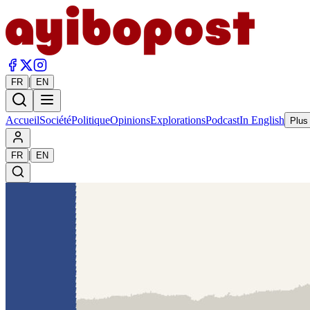
|
FR
EN
Accueil
Société
Politique
Opinions
Explorations
Podcast
In English
Plus
|
FR
EN