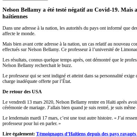
Nelson Bellamy a été testé négatif au Covid-19. Mais av
haïtiennes
Dans une adresse à la nation, les autorités du pays ont informé que d
affecte le monde.
Mais bien avant cette adresse à la nation, un cas relatif au nouveau co
effectués sur Nelson Bellamy. Ce professeur à l’université de Limonade 
Les résultats, connus quelque temps après, ont démontré que le profess
Nelson Bellamy recherchait le buzz.
Le professeur qui se sent indigné et atteint dans sa personnalité exige
charge inadéquate offerte par l’État.
De retour des USA
Le vendredi 13 mars 2020, Nelson Bellamy rentre en Haïti après avoir 
cérémonie de mariage. J’allais bien quand je suis rentré, je suis même 
Le lendemain mardi 17 mars, c’est une tout autre histoire. « J’ai ressent
professeur pour lui en parler. »
Lire également:
Témoignages d’Haïtiens depuis des pays ravagés