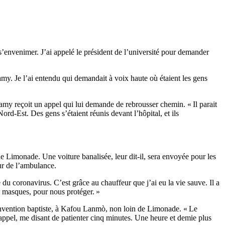
t s’envenimer. J’ai appelé le président de l’université pour demander
my. Je l’ai entendu qui demandait à voix haute où étaient les gens
llamy reçoit un appel qui lui demande de rebrousser chemin. « Il parait
ord-Est. Des gens s’étaient réunis devant l’hôpital, et ils
e Limonade. Une voiture banalisée, leur dit-il, sera envoyée pour les
eur de l’ambulance.
 du coronavirus. C’est grâce au chauffeur que j’ai eu la vie sauve. Il a
s masques, pour nous protéger. »
 convention baptiste, à Kafou Lanmò, non loin de Limonade. « Le
n appel, me disant de patienter cinq minutes. Une heure et demie plus