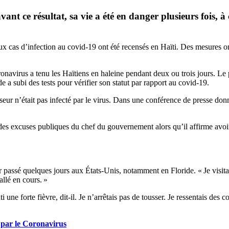
ant ce résultat, sa vie a été en danger plusieurs fois, à
eux cas d’infection au covid-19 ont été recensés en Haïti. Des mesures 
ronavirus a tenu les Haïtiens en haleine pendant deux ou trois jours. Le 
a subi des tests pour vérifier son statut par rapport au covid-19.
eur n’était pas infecté par le virus. Dans une conférence de presse don
 des excuses publiques du chef du gouvernement alors qu’il affirme avoir 
passé quelques jours aux États-Unis, notamment en Floride. « Je visitai
allé en cours. »
i une forte fièvre, dit-il. Je n’arrêtais pas de tousser. Je ressentais des
 par le Coronavirus