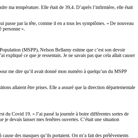
re ma température. Elle était de 39,4. D’après l’infirmière, elle était
lui passe par la tête, comme il en a tous les symptômes. « De nouveau
vé personne ».
 la Population (MSPP), Nelson Bellamy estime que c’est son devoir
ai expliqué ce que je ressentais. Je ne savais pas que cela allait causer
acté pour me dire qu’il avait donné mon numéro à quelqu’un du MSPP
tions allaient être prises. Elle a assuré que la direction départementale
st du Covid 19. « J’ai passé la journée à boire différentes sortes de
je devais laisser mes fenêtres ouvertes. C’était une situation
i, à cause des masques qu’ils portaient. On m’a fait des prélèvements