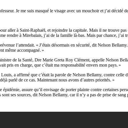
rofesseur. Je me suis masqué le visage avec un mouchoir et j’ai décidé de
ur aller à Saint-Raphaël, et rejoindre la capitale. Mais il ne trouve pas
me rendre à Mirebalais, j’ai de la famille là-bas. Mais par chance, j’ai t
prévenue l’attendait. « J’étais désormais en sécurité, dit Nelson Bellamy
vaient même accompagné. »
istre de la Santé, Dre Marie Greta Roy Clément, appelle Nelson Bellamy.
avait pris en charge, que c’était ma responsabilité envers mon pays. »
 Louis, a affirmé que c’était la parole de Nelson Bellamy, contre cell
 déjà parlé de ce cas. Maintenant nous avons d’autres priorités. »
e épidémie, assure qu’il envisage de porter plainte contre certaines per
es sont ses sources, dit Nelson Bellamy, car il n’y a pas de prise de sang