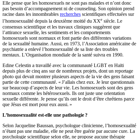
Elle pense que les homosexuels ne sont pas malades et n’ont donc
pas besoin d’accompagnement ni de counseling. Son opinion prend
racine dans les innombrables
recherches
scientifiques effectuées sur
e
l’homosexualité depuis la deuxième moitié du XX
siècle. Le
consensus scientifique et les travaux cliniques suggèrent que
l’attirance sexuelle, les sentiments et les comportements
homosexuels sont normaux et font partie des différentes variations
de la sexualité humaine. Aussi, en 1973, l’Association américaine de
psychiatrie a enlevé l’homosexualité de sa liste des troubles
mentaux. L’Organisation mondiale de la santé suivra en 1990.
Edine Celestin a travaillé avec la communauté LGBT en Haïti
depuis plus de cinq ans sur de nombreux projets, dont un reportage
photo qui devait montrer plusieurs aspects de la vie des gens faisant
partie de cette communauté. « J’allais chez eux. Je leur questionnais
sur beaucoup d’aspects de leur vie. Les homosexuels sont des gens
normaux comme les hétérosexuels. Ils ont juste une orientation
sexuelle différente. Je pense qu’ils ont le droit d’être chrétiens parce
que Jésus est mort pour eux aussi. »
L’homosexualité est-elle une pathologie
?
Selon Jacqueline Baussan, psychologue clinicienne, l’homosexualité
n’étant pas une maladie, elle ne peut être guérie par aucune cure. La
psychologie scientifique selon elle, ne propose aucune thérapie