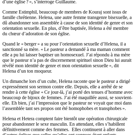
d’une église ? », s’interroge Guillaume.
Comme Estimphil, beaucoup de membres de Kouraj sont issus de
famille chrétienne. Helena, une autre femme transgenre bisexuelle, a
dû abandonner son assemblée à cause de son identité de genre et son
orientation sexuelle. En plus, d’être baptisée, Helena a été membre
du chœur d’adoration de son église.
Quand le « berger » a su pour l’orientation sexuelle d’Helena, il a
sanctionné sa mère. « Le pasteur a demandé à ma maman comment
elle a pu lui laisser baptiser un homosexuel. J’ai répondu à ma mère
que le pasteur n’a pas de discernement spirituel sinon Dieu lui aurait
révélé mon identité de genre et mon orientation sexuelle », dit
Helena d’un ton moqueur.
Un dimanche lors d’un culte, Helena raconte que le pasteur a dirigé
expressément son sermon contre elle. Depuis, elle a arrêté de se
rendre à cette église « Ce jour-là, j’ai porté des tenues d’homme avec
beaucoup de bijoux de femmes. J’ai été maquillée aussi, se souvient-
elle. Eh bien, j’ai l’impression que le pasteur ne voyait que moi dans
l’assemblée tant ses propos ont été homophobes et transphobes ».
Helena et Hetera comptent faire bientôt une opération chirurgicale
pour abandonner le sexe masculin. En attendant, elles s’habillent
définitivement comme des femmes. Elles continuent à aller dans
d’autres églises que celles qu’elles ont connues étant enfants.