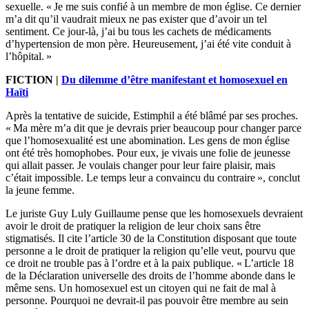
sexuelle. « Je me suis confié à un membre de mon église. Ce dernier
m’a dit qu’il vaudrait mieux ne pas exister que d’avoir un tel
sentiment. Ce jour-là, j’ai bu tous les cachets de médicaments
d’hypertension de mon père. Heureusement, j’ai été vite conduit à
l’hôpital. »
FICTION |
Du dilemme d’être manifestant et homosexuel en
Haïti
Après la tentative de suicide, Estimphil a été blâmé par ses proches.
« Ma mère m’a dit que je devrais prier beaucoup pour changer parce
que l’homosexualité est une abomination. Les gens de mon église
ont été très homophobes. Pour eux, je vivais une folie de jeunesse
qui allait passer. Je voulais changer pour leur faire plaisir, mais
c’était impossible. Le temps leur a convaincu du contraire », conclut
la jeune femme.
Le juriste Guy Luly Guillaume pense que les homosexuels devraient
avoir le droit de pratiquer la religion de leur choix sans être
stigmatisés. Il cite l’article 30 de la Constitution disposant que toute
personne a le droit de pratiquer la religion qu’elle veut, pourvu que
ce droit ne trouble pas à l’ordre et à la paix publique. « L’article 18
de la Déclaration universelle des droits de l’homme abonde dans le
même sens. Un homosexuel est un citoyen qui ne fait de mal à
personne. Pourquoi ne devrait-il pas pouvoir être membre au sein