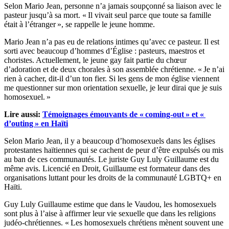
Selon Mario Jean, personne n’a jamais soupçonné sa liaison avec le
pasteur jusqu’à sa mort. « Il vivait seul parce que toute sa famille
était à l’étranger », se rappelle le jeune homme.
Mario Jean n’a pas eu de relations intimes qu’avec ce pasteur. Il est
sorti avec beaucoup d’hommes d’Église : pasteurs, maestros et
choristes. Actuellement, le jeune gay fait partie du chœur
d’adoration et de deux chorales à son assemblée chrétienne. « Je n’ai
rien à cacher, dit-il d’un ton fier. Si les gens de mon église viennent
me questionner sur mon orientation sexuelle, je leur dirai que je suis
homosexuel. »
Lire aussi:
Témoignages émouvants de « coming-out » et «
d’outing » en Haïti
Selon Mario Jean, il y a beaucoup d’homosexuels dans les églises
protestantes haïtiennes qui se cachent de peur d’être expulsés ou mis
au ban de ces communautés. Le juriste Guy Luly Guillaume est du
même avis. Licencié en Droit, Guillaume est formateur dans des
organisations luttant pour les droits de la communauté LGBTQ+ en
Haïti.
Guy Luly Guillaume estime que dans le Vaudou, les homosexuels
sont plus à l’aise à affirmer leur vie sexuelle que dans les religions
judéo-chrétiennes. « Les homosexuels chrétiens mènent souvent une