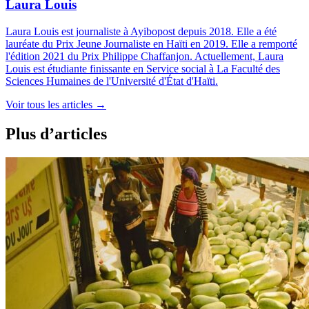
Laura Louis
Laura Louis est journaliste à Ayibopost depuis 2018. Elle a été
lauréate du Prix Jeune Journaliste en Haïti en 2019. Elle a remporté
l'édition 2021 du Prix Philippe Chaffanjon. Actuellement, Laura
Louis est étudiante finissante en Service social à La Faculté des
Sciences Humaines de l'Université d'État d'Haïti.
Voir tous les articles
→
Plus d’articles