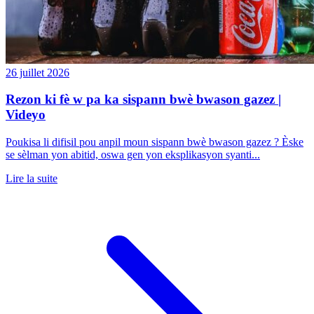
26 juillet 2026
Rezon ki fè w pa ka sispann bwè bwason gazez |
Videyo
Poukisa li difisil pou anpil moun sispann bwè bwason gazez ? Èske
se sèlman yon abitid, oswa gen yon eksplikasyon syanti...
Lire la suite