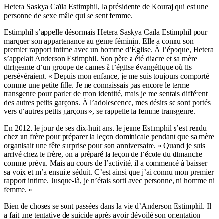
Hetera Saskya Caïla Estimphil, la présidente de Kouraj qui est une
personne de sexe mâle qui se sent femme.
Estimphil s’appelle désormais Hetera Saskya Caïla Estimphil pour
marquer son appartenance au genre féminin. Elle a connu son
premier rapport intime avec un homme d’Église. À l’époque, Hetera
s’appelait Anderson Estimphil. Son père a été diacre et sa mère
dirigeante d’un groupe de dames à l’église évangélique où ils
persévéraient. « Depuis mon enfance, je me suis toujours comporté
comme une petite fille. Je ne connaissais pas encore le terme
transgenre pour parler de mon identité, mais je me sentais différent
des autres petits garçons. À l’adolescence, mes désirs se sont portés
vers d’autres petits garçons », se rappelle la femme transgenre.
En 2012, le jour de ses dix-huit ans, le jeune Estimphil s’est rendu
chez un frère pour préparer la leçon dominicale pendant que sa mère
organisait une fête surprise pour son anniversaire. « Quand je suis
arrivé chez le frère, on a préparé la leçon de l’école du dimanche
comme prévu. Mais au cours de l’activité, il a commencé à baisser
sa voix et m’a ensuite séduit. C’est ainsi que j’ai connu mon premier
rapport intime. Jusque-là, je n’étais sorti avec personne, ni homme ni
femme. »
Bien de choses se sont passées dans la vie d’Anderson Estimphil. Il
a fait une tentative de suicide après avoir dévoilé son orientation