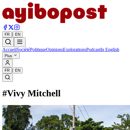
|
FR
EN
Accueil
Société
Politique
Opinions
Explorations
Podcast
In English
Plus
|
FR
EN
#
Vivy Mitchell