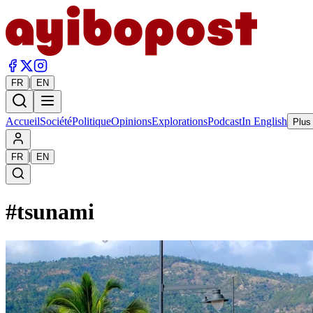
|
FR
EN
Accueil
Société
Politique
Opinions
Explorations
Podcast
In English
Plus
|
FR
EN
#
tsunami