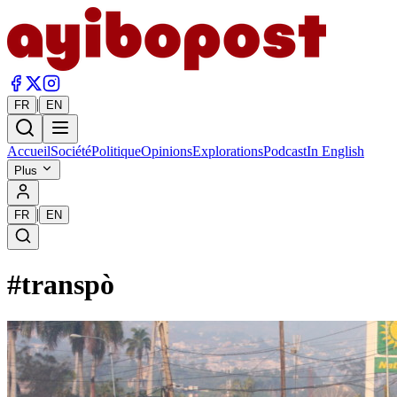
|
FR
EN
Accueil
Société
Politique
Opinions
Explorations
Podcast
In English
Plus
|
FR
EN
#
transpò