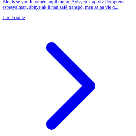
Blokis se yon fenomèn anpil moun, Ayisyen k ap viv Pòtoprens
espesyalman, abitye ak li nan zafè transpò, men sa pa vle d...
Lire la suite