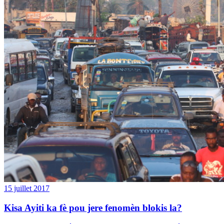
15 juillet 2017
Kisa Ayiti ka fè pou jere fenomèn blokis la?