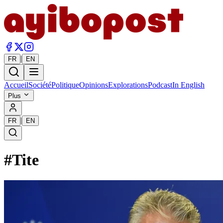
|
FR
EN
Accueil
Société
Politique
Opinions
Explorations
Podcast
In English
Plus
|
FR
EN
#
Tite