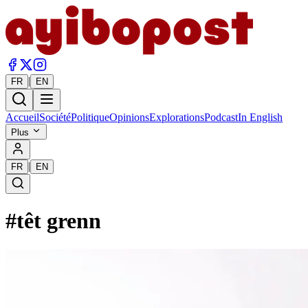
|
FR
EN
Accueil
Société
Politique
Opinions
Explorations
Podcast
In English
Plus
|
FR
EN
#
têt grenn