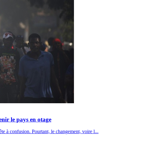
nir le pays en otage
ête à confusion. Pourtant, le changement, voire l...