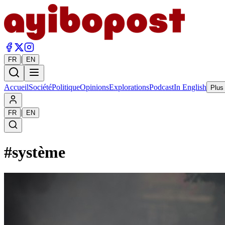
|
FR
EN
Accueil
Société
Politique
Opinions
Explorations
Podcast
In English
Plus
|
FR
EN
#
système