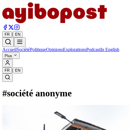
|
FR
EN
Accueil
Société
Politique
Opinions
Explorations
Podcast
In English
Plus
|
FR
EN
#
société anonyme