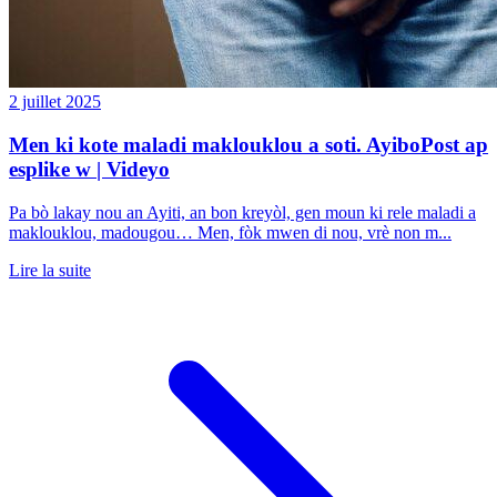
2 juillet 2025
Men ki kote maladi maklouklou a soti. AyiboPost ap
esplike w | Videyo
Pa bò lakay nou an Ayiti, an bon kreyòl, gen moun ki rele maladi a
maklouklou, madougou… Men, fòk mwen di nou, vrè non m...
Lire la suite