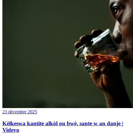
23 décembre 2025
Kèlkeswa kantite alkòl ou bwè, sante w an danje |
Videyo