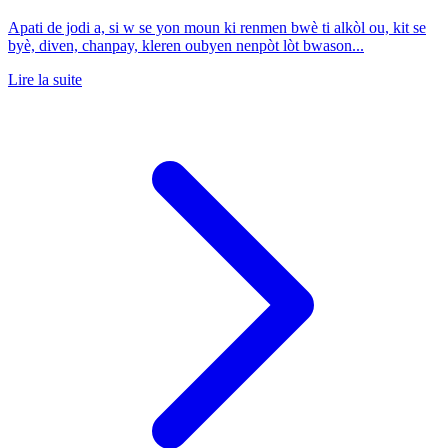
Apati de jodi a, si w se yon moun ki renmen bwè ti alkòl ou, kit se
byè, diven, chanpay, kleren oubyen nenpòt lòt bwason...
Lire la suite