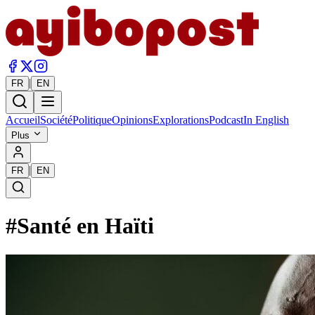
|
FR
EN
Accueil
Société
Politique
Opinions
Explorations
Podcast
In English
Plus
|
FR
EN
#
Santé en Haïti