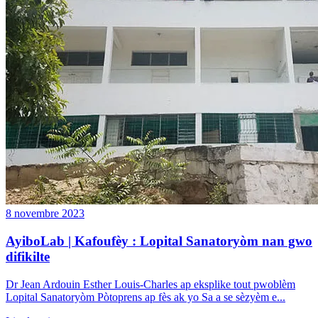
8 novembre 2023
AyiboLab | Kafoufèy : Lopital Sanatoryòm nan gwo
difikilte
Dr Jean Ardouin Esther Louis-Charles ap eksplike tout pwoblèm
Lopital Sanatoryòm Pòtoprens ap fès ak yo Sa a se sèzyèm e...