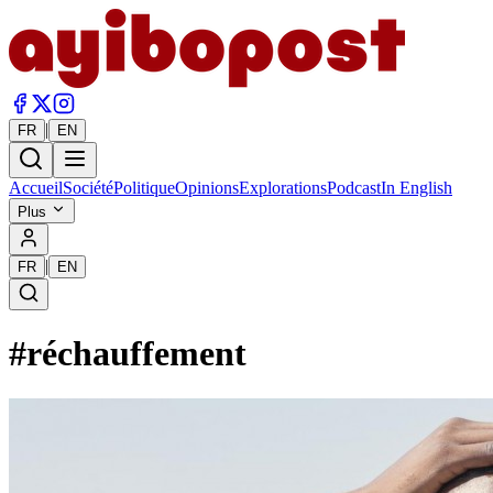
|
FR
EN
Accueil
Société
Politique
Opinions
Explorations
Podcast
In English
Plus
|
FR
EN
#
réchauffement