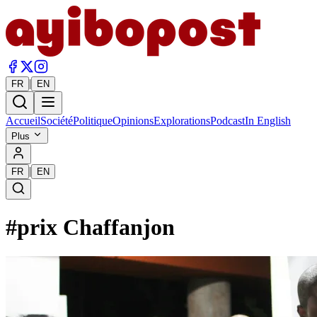
|
FR
EN
Accueil
Société
Politique
Opinions
Explorations
Podcast
In English
Plus
|
FR
EN
#
prix Chaffanjon