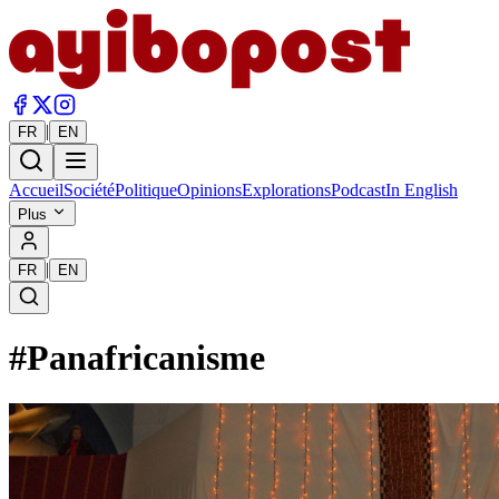
|
FR
EN
Accueil
Société
Politique
Opinions
Explorations
Podcast
In English
Plus
|
FR
EN
#
Panafricanisme