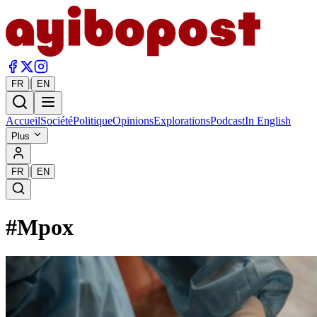
|
FR
EN
Accueil
Société
Politique
Opinions
Explorations
Podcast
In English
Plus
|
FR
EN
#
Mpox