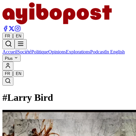
|
FR
EN
Accueil
Société
Politique
Opinions
Explorations
Podcast
In English
Plus
|
FR
EN
#
Larry Bird