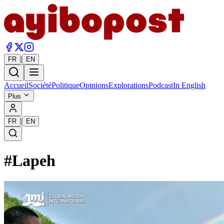
|
FR
EN
Accueil
Société
Politique
Opinions
Explorations
Podcast
In English
Plus
|
FR
EN
#
Lapeh