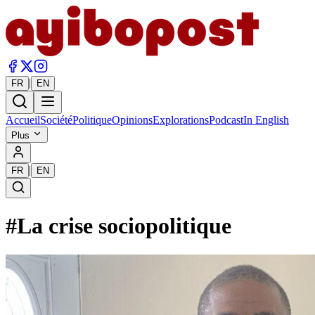
|
FR
EN
Accueil
Société
Politique
Opinions
Explorations
Podcast
In English
Plus
|
FR
EN
#
La crise sociopolitique