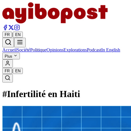
|
FR
EN
Accueil
Société
Politique
Opinions
Explorations
Podcast
In English
Plus
|
FR
EN
#
Infertilité en Haiti