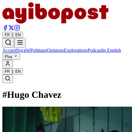
|
FR
EN
Accueil
Société
Politique
Opinions
Explorations
Podcast
In English
Plus
|
FR
EN
#
Hugo Chavez