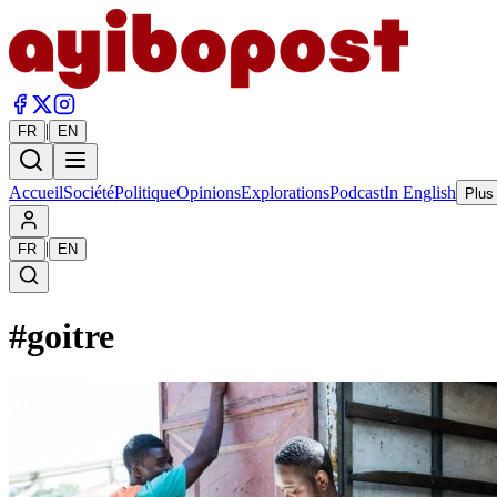
|
FR
EN
Accueil
Société
Politique
Opinions
Explorations
Podcast
In English
Plus
|
FR
EN
#
goitre