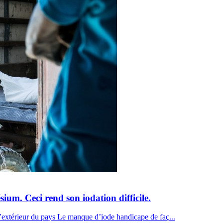
sium. Ceci rend son iodation difficile.
’extérieur du pays Le manque d’iode handicape de faç...