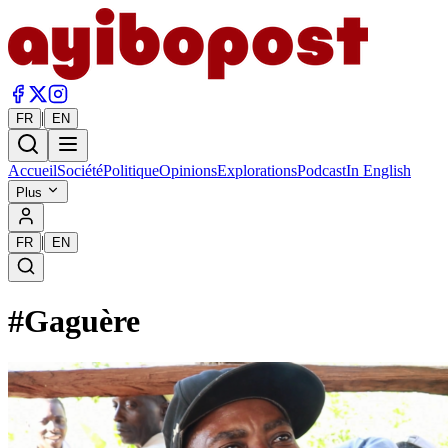
|
FR
EN
Accueil
Société
Politique
Opinions
Explorations
Podcast
In English
Plus
|
FR
EN
#
Gaguère